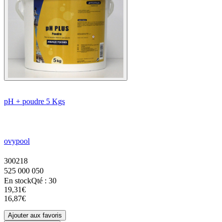
pH + poudre 5 Kgs
ovypool
300218
525 000 050
En stock
Qté : 30
19,31€
16,87€
Ajouter aux favoris