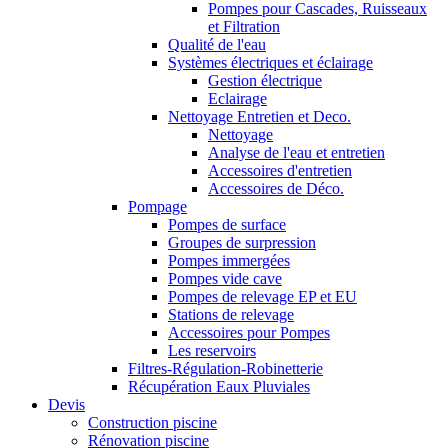
Pompes pour Cascades, Ruisseaux
et Filtration
Qualité de l'eau
Systèmes électriques et éclairage
Gestion électrique
Eclairage
Nettoyage Entretien et Deco.
Nettoyage
Analyse de l'eau et entretien
Accessoires d'entretien
Accessoires de Déco.
Pompage
Pompes de surface
Groupes de surpression
Pompes immergées
Pompes vide cave
Pompes de relevage EP et EU
Stations de relevage
Accessoires pour Pompes
Les reservoirs
Filtres-Régulation-Robinetterie
Récupération Eaux Pluviales
Devis
Construction piscine
Rénovation piscine