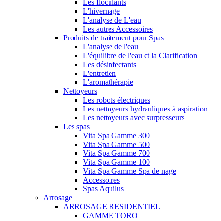
Les floculants
L'hivernage
L'analyse de L'eau
Les autres Accessoires
Produits de traitement pour Spas
L'analyse de l'eau
L'équilibre de l'eau et la Clarification
Les désinfectants
L'entretien
L'aromathérapie
Nettoyeurs
Les robots électriques
Les nettoyeurs hydrauliques à aspiration
Les nettoyeurs avec surpresseurs
Les spas
Vita Spa Gamme 300
Vita Spa Gamme 500
Vita Spa Gamme 700
Vita Spa Gamme 100
Vita Spa Gamme Spa de nage
Accessoires
Spas Aquilus
Arrosage
ARROSAGE RESIDENTIEL
GAMME TORO