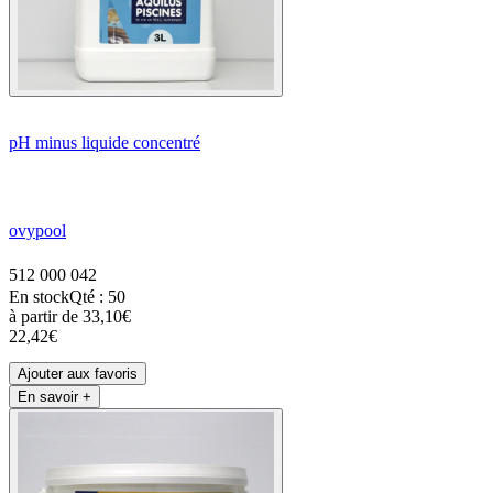
pH minus liquide concentré
ovypool
512 000 042
En stock
Qté : 50
à partir de
33,10€
22,42€
Ajouter aux favoris
En savoir +