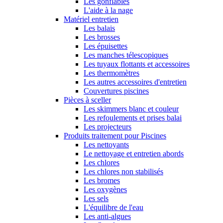
Les gonflables
L'aide à la nage
Matériel entretien
Les balais
Les brosses
Les épuisettes
Les manches télescopiques
Les tuyaux flottants et accessoires
Les thermomètres
Les autres accessoires d'entretien
Couvertures piscines
Pièces à sceller
Les skimmers blanc et couleur
Les refoulements et prises balai
Les projecteurs
Produits traitement pour Piscines
Les nettoyants
Le nettoyage et entretien abords
Les chlores
Les chlores non stabilisés
Les bromes
Les oxygènes
Les sels
L'équilibre de l'eau
Les anti-algues