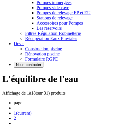
Pompes immergées
Pompes vide cave
Pompes de relevage EP et EU
Stations de relevage
Accessoires pour Pompes
Les reservoirs
Filtres-Régulation-Robinetterie
Récupération Eaux Pluviales
Devis
Construction piscine
Rénovation piscine
Formulaire RGPD
Nous contacter
L'équilibre de l'eau
Affichage de
1
à
18
(sur
31
) produits
page
1
(current)
2