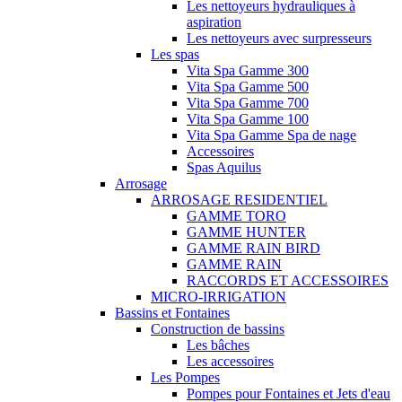
Les nettoyeurs hydrauliques à
aspiration
Les nettoyeurs avec surpresseurs
Les spas
Vita Spa Gamme 300
Vita Spa Gamme 500
Vita Spa Gamme 700
Vita Spa Gamme 100
Vita Spa Gamme Spa de nage
Accessoires
Spas Aquilus
Arrosage
ARROSAGE RESIDENTIEL
GAMME TORO
GAMME HUNTER
GAMME RAIN BIRD
GAMME RAIN
RACCORDS ET ACCESSOIRES
MICRO-IRRIGATION
Bassins et Fontaines
Construction de bassins
Les bâches
Les accessoires
Les Pompes
Pompes pour Fontaines et Jets d'eau