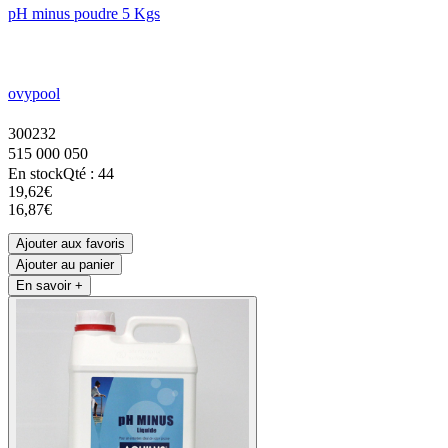
pH minus poudre 5 Kgs
ovypool
300232
515 000 050
En stock
Qté : 44
19,62€
16,87€
Ajouter aux favoris
Ajouter au panier
En savoir +