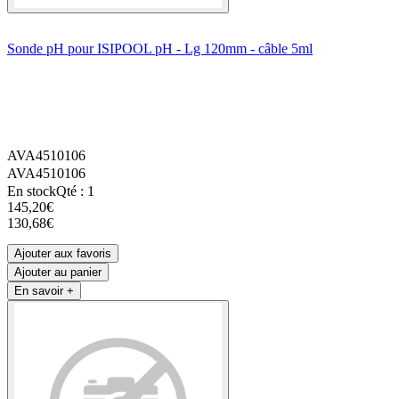
Sonde pH pour ISIPOOL pH - Lg 120mm - câble 5ml
AVA4510106
AVA4510106
En stock
Qté : 1
145,20€
130,68€
Ajouter aux favoris
Ajouter au panier
En savoir +