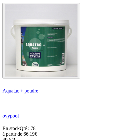
Aquatac + poudre
ovypool
En stock
Qté : 78
à partir de
66,19€
49,64€