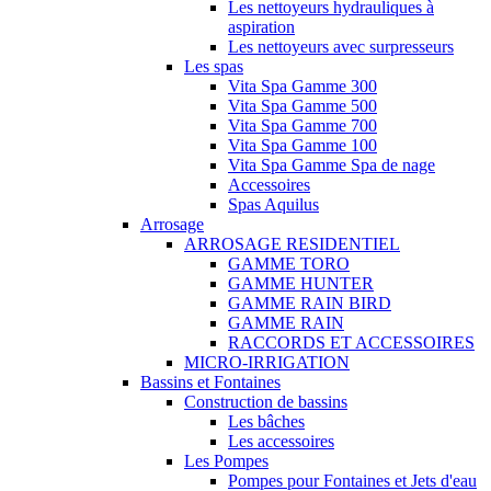
Les nettoyeurs hydrauliques à
aspiration
Les nettoyeurs avec surpresseurs
Les spas
Vita Spa Gamme 300
Vita Spa Gamme 500
Vita Spa Gamme 700
Vita Spa Gamme 100
Vita Spa Gamme Spa de nage
Accessoires
Spas Aquilus
Arrosage
ARROSAGE RESIDENTIEL
GAMME TORO
GAMME HUNTER
GAMME RAIN BIRD
GAMME RAIN
RACCORDS ET ACCESSOIRES
MICRO-IRRIGATION
Bassins et Fontaines
Construction de bassins
Les bâches
Les accessoires
Les Pompes
Pompes pour Fontaines et Jets d'eau