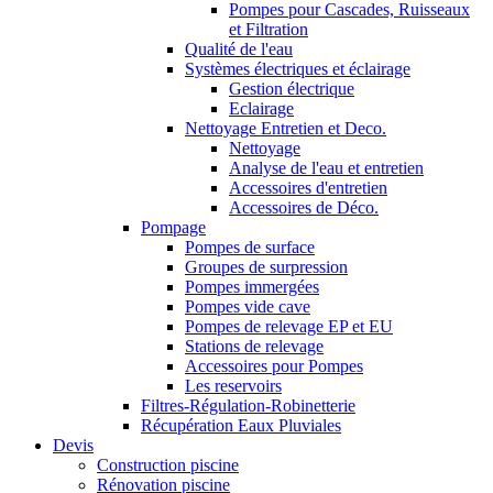
Pompes pour Cascades, Ruisseaux
et Filtration
Qualité de l'eau
Systèmes électriques et éclairage
Gestion électrique
Eclairage
Nettoyage Entretien et Deco.
Nettoyage
Analyse de l'eau et entretien
Accessoires d'entretien
Accessoires de Déco.
Pompage
Pompes de surface
Groupes de surpression
Pompes immergées
Pompes vide cave
Pompes de relevage EP et EU
Stations de relevage
Accessoires pour Pompes
Les reservoirs
Filtres-Régulation-Robinetterie
Récupération Eaux Pluviales
Devis
Construction piscine
Rénovation piscine