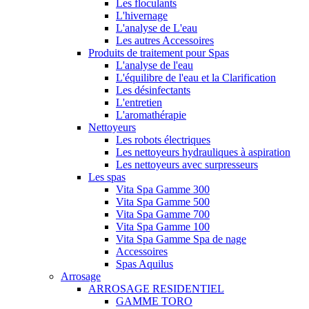
Les floculants
L'hivernage
L'analyse de L'eau
Les autres Accessoires
Produits de traitement pour Spas
L'analyse de l'eau
L'équilibre de l'eau et la Clarification
Les désinfectants
L'entretien
L'aromathérapie
Nettoyeurs
Les robots électriques
Les nettoyeurs hydrauliques à aspiration
Les nettoyeurs avec surpresseurs
Les spas
Vita Spa Gamme 300
Vita Spa Gamme 500
Vita Spa Gamme 700
Vita Spa Gamme 100
Vita Spa Gamme Spa de nage
Accessoires
Spas Aquilus
Arrosage
ARROSAGE RESIDENTIEL
GAMME TORO