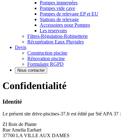
Pompes immergées
Pompes vide cave
Pompes de relevage EP et EU
Stations de relevage
Accessoires pour Pompes
Les reservoirs
Filtres-Régulation-Robinetterie
Récupération Eaux Pluviales
Devis
Construction piscine
Rénovation piscine
Formulaire RGPD
Nous contacter
Confidentialité
Identité
Le présent site drive-piscines-37.fr est édité par Sté APA 37 :
ZI Bois de Plante
Rue Amelia Earhart
37700 LA VILLE AUX DAMES