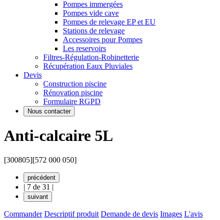
Pompes immergées
Pompes vide cave
Pompes de relevage EP et EU
Stations de relevage
Accessoires pour Pompes
Les reservoirs
Filtres-Régulation-Robinetterie
Récupération Eaux Pluviales
Devis
Construction piscine
Rénovation piscine
Formulaire RGPD
Nous contacter
Anti-calcaire 5L
[300805]
[572 000 050]
précédent
|
7 de 31
|
suivant
Commander
Descriptif produit
Demande de devis
Images
L'avis