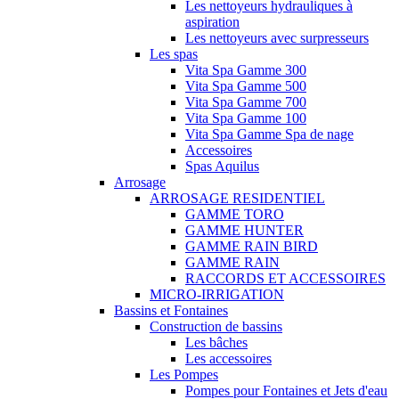
Les nettoyeurs hydrauliques à
aspiration
Les nettoyeurs avec surpresseurs
Les spas
Vita Spa Gamme 300
Vita Spa Gamme 500
Vita Spa Gamme 700
Vita Spa Gamme 100
Vita Spa Gamme Spa de nage
Accessoires
Spas Aquilus
Arrosage
ARROSAGE RESIDENTIEL
GAMME TORO
GAMME HUNTER
GAMME RAIN BIRD
GAMME RAIN
RACCORDS ET ACCESSOIRES
MICRO-IRRIGATION
Bassins et Fontaines
Construction de bassins
Les bâches
Les accessoires
Les Pompes
Pompes pour Fontaines et Jets d'eau