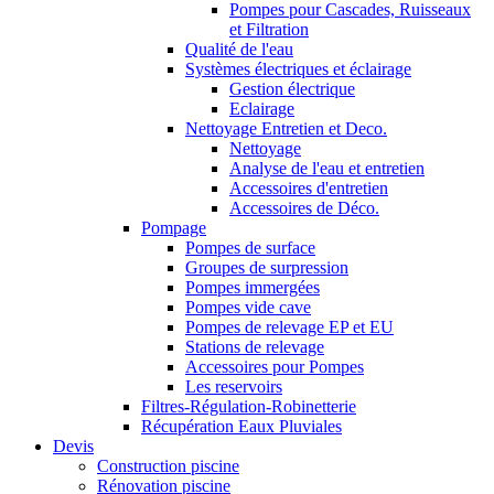
Pompes pour Cascades, Ruisseaux
et Filtration
Qualité de l'eau
Systèmes électriques et éclairage
Gestion électrique
Eclairage
Nettoyage Entretien et Deco.
Nettoyage
Analyse de l'eau et entretien
Accessoires d'entretien
Accessoires de Déco.
Pompage
Pompes de surface
Groupes de surpression
Pompes immergées
Pompes vide cave
Pompes de relevage EP et EU
Stations de relevage
Accessoires pour Pompes
Les reservoirs
Filtres-Régulation-Robinetterie
Récupération Eaux Pluviales
Devis
Construction piscine
Rénovation piscine