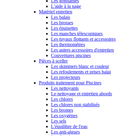
Les gonflables
L'aide à la nage
Matériel entretien
Les balais
Les brosses
Les épuisettes
Les manches télescopiques
Les tuyaux flottants et accessoires
Les thermomètres
Les autres accessoires d'entretien
Couvertures piscines
Pièces à sceller
Les skimmers blanc et couleur
Les refoulements et prises balai
Les projecteurs
Produits traitement pour Piscines
Les nettoyants
Le nettoyage et entretien abords
Les chlores
Les chlores non stabilisés
Les bromes
Les oxygènes
Les sels
L'équilibre de l'eau
Les anti-algues