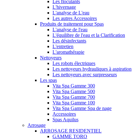
Les floculants
L'hivernage
L'analyse de L'eau
Les autres Accessoires
Produits de traitement pour Spas
L'analyse de l'eau
L'équilibre de l'eau et la Clarification
Les désinfectants
L'entretien
L'aromathérapie
Nettoyeurs
Les robots électriques
Les nettoyeurs hydrauliques à aspiration
Les nettoyeurs avec surpresseurs
Les spas
Vita Spa Gamme 300
Vita Spa Gamme 500
Vita Spa Gamme 700
Vita Spa Gamme 100
Vita Spa Gamme Spa de nage
Accessoires
Spas Aquilus
Arrosage
ARROSAGE RESIDENTIEL
GAMME TORO