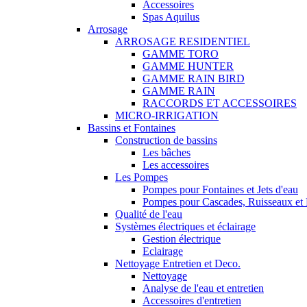
Accessoires
Spas Aquilus
Arrosage
ARROSAGE RESIDENTIEL
GAMME TORO
GAMME HUNTER
GAMME RAIN BIRD
GAMME RAIN
RACCORDS ET ACCESSOIRES
MICRO-IRRIGATION
Bassins et Fontaines
Construction de bassins
Les bâches
Les accessoires
Les Pompes
Pompes pour Fontaines et Jets d'eau
Pompes pour Cascades, Ruisseaux et F
Qualité de l'eau
Systèmes électriques et éclairage
Gestion électrique
Eclairage
Nettoyage Entretien et Deco.
Nettoyage
Analyse de l'eau et entretien
Accessoires d'entretien