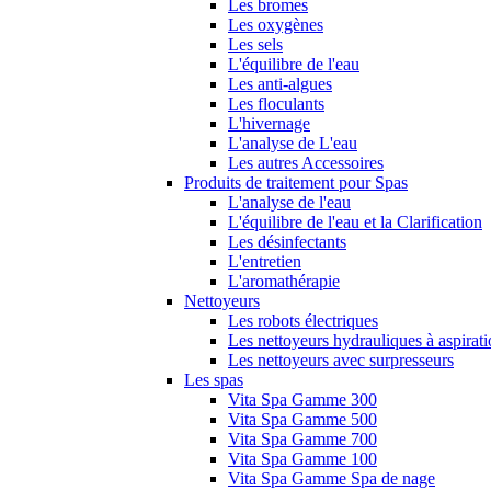
Les bromes
Les oxygènes
Les sels
L'équilibre de l'eau
Les anti-algues
Les floculants
L'hivernage
L'analyse de L'eau
Les autres Accessoires
Produits de traitement pour Spas
L'analyse de l'eau
L'équilibre de l'eau et la Clarification
Les désinfectants
L'entretien
L'aromathérapie
Nettoyeurs
Les robots électriques
Les nettoyeurs hydrauliques à aspirat
Les nettoyeurs avec surpresseurs
Les spas
Vita Spa Gamme 300
Vita Spa Gamme 500
Vita Spa Gamme 700
Vita Spa Gamme 100
Vita Spa Gamme Spa de nage