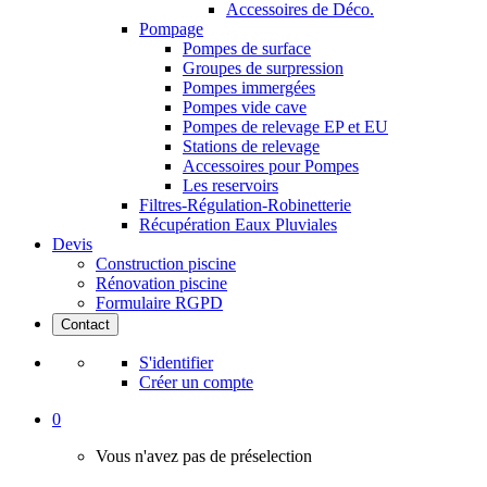
Accessoires de Déco.
Pompage
Pompes de surface
Groupes de surpression
Pompes immergées
Pompes vide cave
Pompes de relevage EP et EU
Stations de relevage
Accessoires pour Pompes
Les reservoirs
Filtres-Régulation-Robinetterie
Récupération Eaux Pluviales
Devis
Construction piscine
Rénovation piscine
Formulaire RGPD
Contact
S'identifier
Créer un compte
0
Vous n'avez pas de préselection