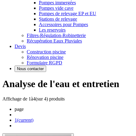
Pompes immergées
Pompes vide cave
Pompes de relevage EP et EU
Stations de relevage
Accessoires pour Pompes
Les reservoirs
Filtres-Régulation-Robinetterie
Récupération Eaux Pluviales
Devis
Construction piscine
Rénovation piscine
Formulaire RGPD
Nous contacter
Analyse de l'eau et entretien
Affichage de
1
à
4
(sur
4
) produits
page
1
(current)