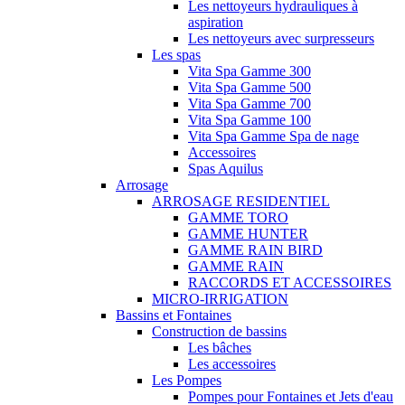
Les nettoyeurs hydrauliques à
aspiration
Les nettoyeurs avec surpresseurs
Les spas
Vita Spa Gamme 300
Vita Spa Gamme 500
Vita Spa Gamme 700
Vita Spa Gamme 100
Vita Spa Gamme Spa de nage
Accessoires
Spas Aquilus
Arrosage
ARROSAGE RESIDENTIEL
GAMME TORO
GAMME HUNTER
GAMME RAIN BIRD
GAMME RAIN
RACCORDS ET ACCESSOIRES
MICRO-IRRIGATION
Bassins et Fontaines
Construction de bassins
Les bâches
Les accessoires
Les Pompes
Pompes pour Fontaines et Jets d'eau