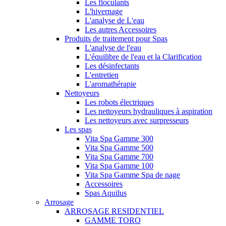
Les floculants
L'hivernage
L'analyse de L'eau
Les autres Accessoires
Produits de traitement pour Spas
L'analyse de l'eau
L'équilibre de l'eau et la Clarification
Les désinfectants
L'entretien
L'aromathérapie
Nettoyeurs
Les robots électriques
Les nettoyeurs hydrauliques à aspiration
Les nettoyeurs avec surpresseurs
Les spas
Vita Spa Gamme 300
Vita Spa Gamme 500
Vita Spa Gamme 700
Vita Spa Gamme 100
Vita Spa Gamme Spa de nage
Accessoires
Spas Aquilus
Arrosage
ARROSAGE RESIDENTIEL
GAMME TORO