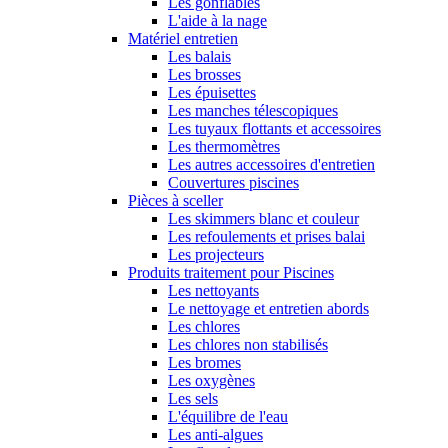
Les gonflables
L'aide à la nage
Matériel entretien
Les balais
Les brosses
Les épuisettes
Les manches télescopiques
Les tuyaux flottants et accessoires
Les thermomètres
Les autres accessoires d'entretien
Couvertures piscines
Pièces à sceller
Les skimmers blanc et couleur
Les refoulements et prises balai
Les projecteurs
Produits traitement pour Piscines
Les nettoyants
Le nettoyage et entretien abords
Les chlores
Les chlores non stabilisés
Les bromes
Les oxygènes
Les sels
L'équilibre de l'eau
Les anti-algues