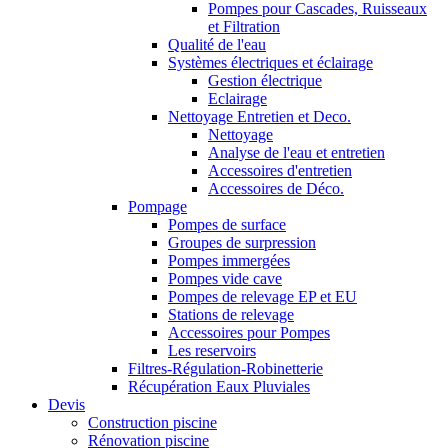
Pompes pour Cascades, Ruisseaux
et Filtration
Qualité de l'eau
Systèmes électriques et éclairage
Gestion électrique
Eclairage
Nettoyage Entretien et Deco.
Nettoyage
Analyse de l'eau et entretien
Accessoires d'entretien
Accessoires de Déco.
Pompage
Pompes de surface
Groupes de surpression
Pompes immergées
Pompes vide cave
Pompes de relevage EP et EU
Stations de relevage
Accessoires pour Pompes
Les reservoirs
Filtres-Régulation-Robinetterie
Récupération Eaux Pluviales
Devis
Construction piscine
Rénovation piscine