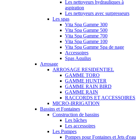
Les nettoyeurs hydrauliques à
aspiration
Les nettoyeurs avec surpresseurs
Les spas
Vita Spa Gamme 300
Vita Spa Gamme 500
Vita Spa Gamme 700
Vita Spa Gamme 100
Vita Spa Gamme Spa de nage
Accessoires
Spas Aquilus
Arrosage
ARROSAGE RESIDENTIEL
GAMME TORO
GAMME HUNTER
GAMME RAIN BIRD
GAMME RAIN
RACCORDS ET ACCESSOIRES
MICRO-IRRIGATION
Bassins et Fontaines
Construction de bassins
Les bâches
Les accessoires
Les Pompes
Pompes pour Fontaines et Jets d'eau