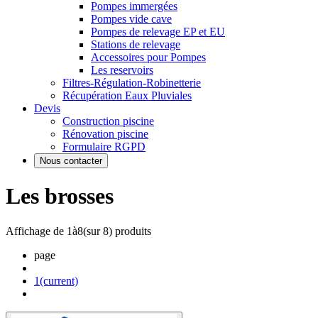
Pompes immergées
Pompes vide cave
Pompes de relevage EP et EU
Stations de relevage
Accessoires pour Pompes
Les reservoirs
Filtres-Régulation-Robinetterie
Récupération Eaux Pluviales
Devis
Construction piscine
Rénovation piscine
Formulaire RGPD
Nous contacter
Les brosses
Affichage de
1
à
8
(sur
8
) produits
page
1
(current)