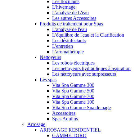
Les floculants
L'hivernage
L'analyse de L'eau
Les autres Accessoires
Produits de traitement pour Spas
L'analyse de l'eau
L'équilibre de l'eau et la Clarification
Les désinfectants
L'entretien
L'aromathérapie
Nettoyeurs
Les robots électriques
Les nettoyeurs hydrauliques à aspiration
Les nettoyeurs avec surpresseurs
Les spas
Vita Spa Gamme 300
Vita Spa Gamme 500
Vita Spa Gamme 700
Vita Spa Gamme 100
Vita Spa Gamme Spa de nage
Accessoires
Spas Aquilus
Arrosage
ARROSAGE RESIDENTIEL
GAMME TORO