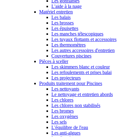
Les gonflables
L'aide à la nage
Matériel entretien
Les balais
Les brosses
Les épuisettes
Les manches télescopiques
Les tuyaux flottants et accessoires
Les thermomètres
Les autres accessoires d'entretien
Couvertures piscines
Pièces à sceller
Les skimmers blanc et couleur
Les refoulements et prises balai
Les projecteurs
Produits traitement pour Piscines
Les nettoyants
Le nettoyage et entretien abords
Les chlores
Les chlores non stabilisés
Les bromes
Les oxygènes
Les sels
L'équilibre de l'eau
Les anti-algues