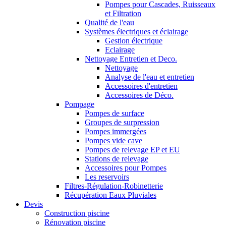
Pompes pour Cascades, Ruisseaux
et Filtration
Qualité de l'eau
Systèmes électriques et éclairage
Gestion électrique
Eclairage
Nettoyage Entretien et Deco.
Nettoyage
Analyse de l'eau et entretien
Accessoires d'entretien
Accessoires de Déco.
Pompage
Pompes de surface
Groupes de surpression
Pompes immergées
Pompes vide cave
Pompes de relevage EP et EU
Stations de relevage
Accessoires pour Pompes
Les reservoirs
Filtres-Régulation-Robinetterie
Récupération Eaux Pluviales
Devis
Construction piscine
Rénovation piscine