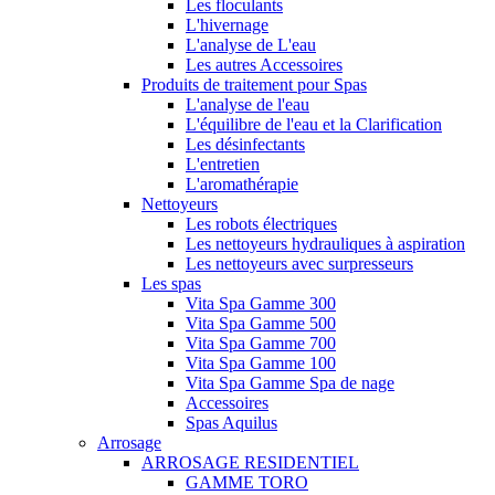
Les floculants
L'hivernage
L'analyse de L'eau
Les autres Accessoires
Produits de traitement pour Spas
L'analyse de l'eau
L'équilibre de l'eau et la Clarification
Les désinfectants
L'entretien
L'aromathérapie
Nettoyeurs
Les robots électriques
Les nettoyeurs hydrauliques à aspiration
Les nettoyeurs avec surpresseurs
Les spas
Vita Spa Gamme 300
Vita Spa Gamme 500
Vita Spa Gamme 700
Vita Spa Gamme 100
Vita Spa Gamme Spa de nage
Accessoires
Spas Aquilus
Arrosage
ARROSAGE RESIDENTIEL
GAMME TORO