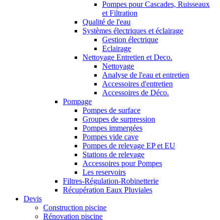
Pompes pour Cascades, Ruisseaux
et Filtration
Qualité de l'eau
Systèmes électriques et éclairage
Gestion électrique
Eclairage
Nettoyage Entretien et Deco.
Nettoyage
Analyse de l'eau et entretien
Accessoires d'entretien
Accessoires de Déco.
Pompage
Pompes de surface
Groupes de surpression
Pompes immergées
Pompes vide cave
Pompes de relevage EP et EU
Stations de relevage
Accessoires pour Pompes
Les reservoirs
Filtres-Régulation-Robinetterie
Récupération Eaux Pluviales
Devis
Construction piscine
Rénovation piscine