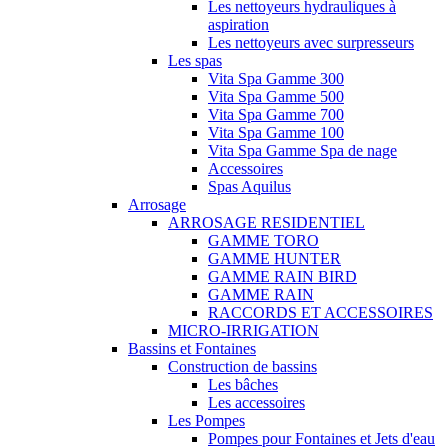
Les nettoyeurs hydrauliques à
aspiration
Les nettoyeurs avec surpresseurs
Les spas
Vita Spa Gamme 300
Vita Spa Gamme 500
Vita Spa Gamme 700
Vita Spa Gamme 100
Vita Spa Gamme Spa de nage
Accessoires
Spas Aquilus
Arrosage
ARROSAGE RESIDENTIEL
GAMME TORO
GAMME HUNTER
GAMME RAIN BIRD
GAMME RAIN
RACCORDS ET ACCESSOIRES
MICRO-IRRIGATION
Bassins et Fontaines
Construction de bassins
Les bâches
Les accessoires
Les Pompes
Pompes pour Fontaines et Jets d'eau