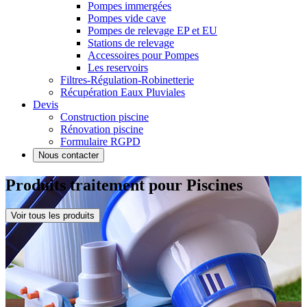
Pompes immergées
Pompes vide cave
Pompes de relevage EP et EU
Stations de relevage
Accessoires pour Pompes
Les reservoirs
Filtres-Régulation-Robinetterie
Récupération Eaux Pluviales
Devis
Construction piscine
Rénovation piscine
Formulaire RGPD
Nous contacter
Produits traitement pour Piscines
Voir tous les produits