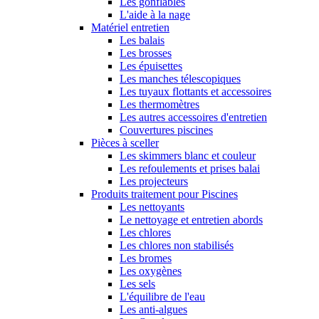
Les gonflables
L'aide à la nage
Matériel entretien
Les balais
Les brosses
Les épuisettes
Les manches télescopiques
Les tuyaux flottants et accessoires
Les thermomètres
Les autres accessoires d'entretien
Couvertures piscines
Pièces à sceller
Les skimmers blanc et couleur
Les refoulements et prises balai
Les projecteurs
Produits traitement pour Piscines
Les nettoyants
Le nettoyage et entretien abords
Les chlores
Les chlores non stabilisés
Les bromes
Les oxygènes
Les sels
L'équilibre de l'eau
Les anti-algues