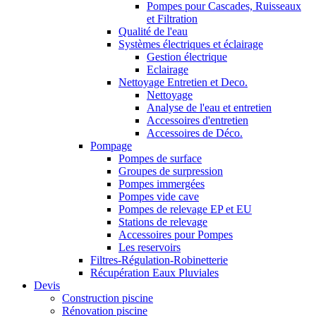
Pompes pour Cascades, Ruisseaux
et Filtration
Qualité de l'eau
Systèmes électriques et éclairage
Gestion électrique
Eclairage
Nettoyage Entretien et Deco.
Nettoyage
Analyse de l'eau et entretien
Accessoires d'entretien
Accessoires de Déco.
Pompage
Pompes de surface
Groupes de surpression
Pompes immergées
Pompes vide cave
Pompes de relevage EP et EU
Stations de relevage
Accessoires pour Pompes
Les reservoirs
Filtres-Régulation-Robinetterie
Récupération Eaux Pluviales
Devis
Construction piscine
Rénovation piscine