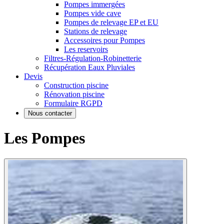
Pompes immergées
Pompes vide cave
Pompes de relevage EP et EU
Stations de relevage
Accessoires pour Pompes
Les reservoirs
Filtres-Régulation-Robinetterie
Récupération Eaux Pluviales
Devis
Construction piscine
Rénovation piscine
Formulaire RGPD
Nous contacter
Les Pompes