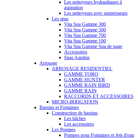
Les nettoyeurs hydrauliques à
aspiration
Les nettoyeurs avec surpresseurs
Les spas
Vita Spa Gamme 300
Vita Spa Gamme 500
Vita Spa Gamme 700
Vita Spa Gamme 100
Vita Spa Gamme Spa de nage
Accessoires
Spas Aquilus
Arrosage
ARROSAGE RESIDENTIEL
GAMME TORO
GAMME HUNTER
GAMME RAIN BIRD
GAMME RAIN
RACCORDS ET ACCESSOIRES
MICRO-IRRIGATION
Bassins et Fontaines
Construction de bassins
Les bâches
Les accessoires
Les Pompes
Pompes pour Fontaines et Jets d'eau