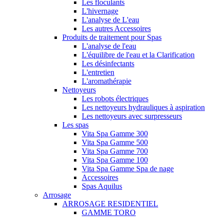
Les floculants
L'hivernage
L'analyse de L'eau
Les autres Accessoires
Produits de traitement pour Spas
L'analyse de l'eau
L'équilibre de l'eau et la Clarification
Les désinfectants
L'entretien
L'aromathérapie
Nettoyeurs
Les robots électriques
Les nettoyeurs hydrauliques à aspiration
Les nettoyeurs avec surpresseurs
Les spas
Vita Spa Gamme 300
Vita Spa Gamme 500
Vita Spa Gamme 700
Vita Spa Gamme 100
Vita Spa Gamme Spa de nage
Accessoires
Spas Aquilus
Arrosage
ARROSAGE RESIDENTIEL
GAMME TORO