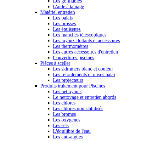
Les gonflables
L'aide à la nage
Matériel entretien
Les balais
Les brosses
Les épuisettes
Les manches télescopiques
Les tuyaux flottants et accessoires
Les thermomètres
Les autres accessoires d'entretien
Couvertures piscines
Pièces à sceller
Les skimmers blanc et couleur
Les refoulements et prises balai
Les projecteurs
Produits traitement pour Piscines
Les nettoyants
Le nettoyage et entretien abords
Les chlores
Les chlores non stabilisés
Les bromes
Les oxygènes
Les sels
L'équilibre de l'eau
Les anti-algues