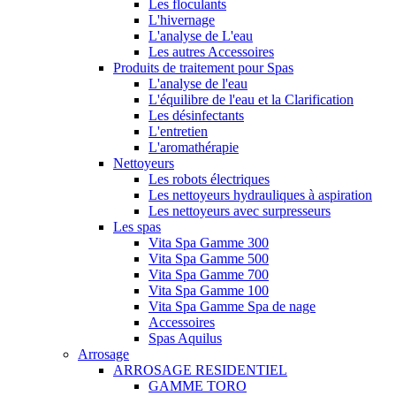
Les floculants
L'hivernage
L'analyse de L'eau
Les autres Accessoires
Produits de traitement pour Spas
L'analyse de l'eau
L'équilibre de l'eau et la Clarification
Les désinfectants
L'entretien
L'aromathérapie
Nettoyeurs
Les robots électriques
Les nettoyeurs hydrauliques à aspiration
Les nettoyeurs avec surpresseurs
Les spas
Vita Spa Gamme 300
Vita Spa Gamme 500
Vita Spa Gamme 700
Vita Spa Gamme 100
Vita Spa Gamme Spa de nage
Accessoires
Spas Aquilus
Arrosage
ARROSAGE RESIDENTIEL
GAMME TORO