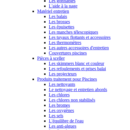
Les gonflables
L'aide à la nage
Matériel entretien
Les balais
Les brosses
Les épuisettes
Les manches télescopiques
Les tuyaux flottants et accessoires
Les thermomètres
Les autres accessoires d'entretien
Couvertures piscines
Pièces à sceller
Les skimmers blanc et couleur
Les refoulements et prises balai
Les projecteurs
Produits traitement pour Piscines
Les nettoyants
Le nettoyage et entretien abords
Les chlores
Les chlores non stabilisés
Les bromes
Les oxygènes
Les sels
L'équilibre de l'eau
Les anti-algues