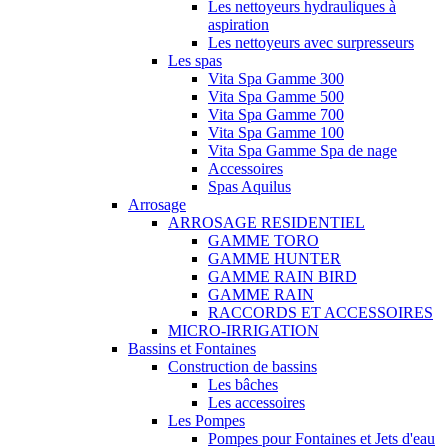
Les nettoyeurs hydrauliques à
aspiration
Les nettoyeurs avec surpresseurs
Les spas
Vita Spa Gamme 300
Vita Spa Gamme 500
Vita Spa Gamme 700
Vita Spa Gamme 100
Vita Spa Gamme Spa de nage
Accessoires
Spas Aquilus
Arrosage
ARROSAGE RESIDENTIEL
GAMME TORO
GAMME HUNTER
GAMME RAIN BIRD
GAMME RAIN
RACCORDS ET ACCESSOIRES
MICRO-IRRIGATION
Bassins et Fontaines
Construction de bassins
Les bâches
Les accessoires
Les Pompes
Pompes pour Fontaines et Jets d'eau