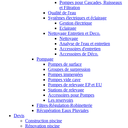
Pompes pour Cascades, Ruisseaux
et Filtration
Qualité de l'eau
Systèmes électriques et éclairage
Gestion électrique
Eclairage
Nettoyage Entretien et Deco.
Nettoyage
Analyse de l'eau et entretien
Accessoires d'entretien
Accessoires de Déco.
Pompage
Pompes de surface
Groupes de surpression
Pompes immergées
Pompes vide cave
Pompes de relevage EP et EU
Stations de relevage
Accessoires pour Pompes
Les reservoirs
Filtres-Régulation-Robinetterie
Récupération Eaux Pluviales
Devis
Construction piscine
Rénovation piscine