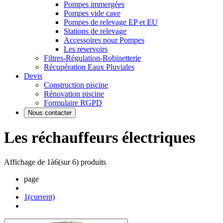
Pompes immergées
Pompes vide cave
Pompes de relevage EP et EU
Stations de relevage
Accessoires pour Pompes
Les reservoirs
Filtres-Régulation-Robinetterie
Récupération Eaux Pluviales
Devis
Construction piscine
Rénovation piscine
Formulaire RGPD
Nous contacter
Les réchauffeurs électriques
Affichage de
1
à
6
(sur
6
) produits
page
1
(current)