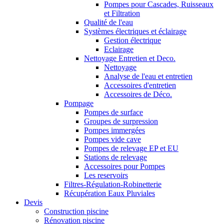
Pompes pour Cascades, Ruisseaux
et Filtration
Qualité de l'eau
Systèmes électriques et éclairage
Gestion électrique
Eclairage
Nettoyage Entretien et Deco.
Nettoyage
Analyse de l'eau et entretien
Accessoires d'entretien
Accessoires de Déco.
Pompage
Pompes de surface
Groupes de surpression
Pompes immergées
Pompes vide cave
Pompes de relevage EP et EU
Stations de relevage
Accessoires pour Pompes
Les reservoirs
Filtres-Régulation-Robinetterie
Récupération Eaux Pluviales
Devis
Construction piscine
Rénovation piscine