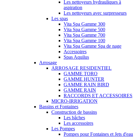
Les nettoyeurs hydrauliques à
aspiration
Les nettoyeurs avec surpresseurs
Les spas
Vita Spa Gamme 300
Vita Spa Gamme 500
Vita Spa Gamme 700
Vita Spa Gamme 100
Vita Spa Gamme Spa de nage
Accessoires
Spas Aquilus
Arrosage
ARROSAGE RESIDENTIEL
GAMME TORO
GAMME HUNTER
GAMME RAIN BIRD
GAMME RAIN
RACCORDS ET ACCESSOIRES
MICRO-IRRIGATION
Bassins et Fontaines
Construction de bassins
Les bâches
Les accessoires
Les Pompes
Pompes pour Fontaines et Jets d'eau