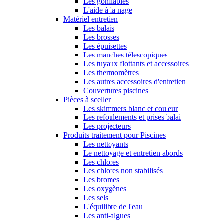
Les gonflables
L'aide à la nage
Matériel entretien
Les balais
Les brosses
Les épuisettes
Les manches télescopiques
Les tuyaux flottants et accessoires
Les thermomètres
Les autres accessoires d'entretien
Couvertures piscines
Pièces à sceller
Les skimmers blanc et couleur
Les refoulements et prises balai
Les projecteurs
Produits traitement pour Piscines
Les nettoyants
Le nettoyage et entretien abords
Les chlores
Les chlores non stabilisés
Les bromes
Les oxygènes
Les sels
L'équilibre de l'eau
Les anti-algues