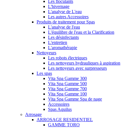
Les floculants
L'hivernage
L'analyse de L'eau
Les autres Accessoires
Produits de traitement pour Spas
L'analyse de l'eau
L'équilibre de l'eau et la Clarification
Les désinfectants
L'entretien
L'aromathérapie
Nettoyeurs
Les robots électriques
Les nettoyeurs hydrauliques à aspiration
Les nettoyeurs avec surpresseurs
Les spas
Vita Spa Gamme 300
Vita Spa Gamme 500
Vita Spa Gamme 700
Vita Spa Gamme 100
Vita Spa Gamme Spa de nage
Accessoires
Spas Aquilus
Arrosage
ARROSAGE RESIDENTIEL
GAMME TORO