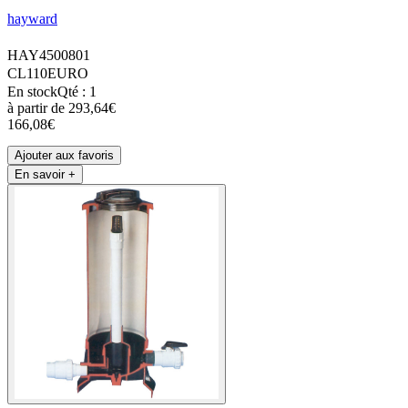
hayward
HAY4500801
CL110EURO
En stock
Qté : 1
à partir de
293,64€
166,08€
Ajouter aux favoris
En savoir +