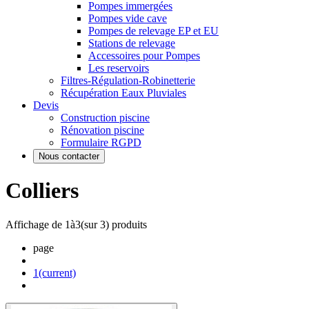
Pompes immergées
Pompes vide cave
Pompes de relevage EP et EU
Stations de relevage
Accessoires pour Pompes
Les reservoirs
Filtres-Régulation-Robinetterie
Récupération Eaux Pluviales
Devis
Construction piscine
Rénovation piscine
Formulaire RGPD
Nous contacter
Colliers
Affichage de
1
à
3
(sur
3
) produits
page
1
(current)