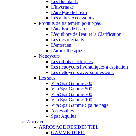
Les floculants
L'hivernage
L'analyse de L'eau
Les autres Accessoires
Produits de traitement pour Spas
L'analyse de l'eau
L'équilibre de l'eau et la Clarification
Les désinfectants
L'entretien
L'aromathérapie
Nettoyeurs
Les robots électriques
Les nettoyeurs hydrauliques à aspiration
Les nettoyeurs avec surpresseurs
Les spas
Vita Spa Gamme 300
Vita Spa Gamme 500
Vita Spa Gamme 700
Vita Spa Gamme 100
Vita Spa Gamme Spa de nage
Accessoires
Spas Aquilus
Arrosage
ARROSAGE RESIDENTIEL
GAMME TORO