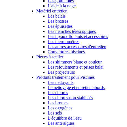
Les gonflables
L'aide à la nage
Matériel entretien
Les balais
Les brosses
Les épuisettes
Les manches télescopiques
Les tuyaux flottants et accessoires
Les thermomètres
Les autres accessoires d'entretien
Couvertures piscines
Pièces à sceller
Les skimmers blanc et couleur
Les refoulements et prises balai
Les projecteurs
Produits traitement pour Piscines
Les nettoyants
Le nettoyage et entretien abords
Les chlores
Les chlores non stabilisés
Les bromes
Les oxygènes
Les sels
L'équilibre de l'eau
Les anti-algues