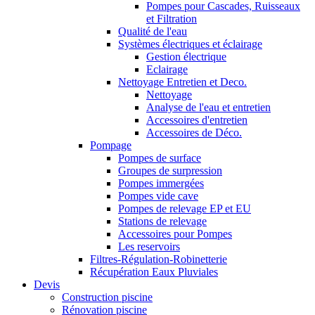
Pompes pour Cascades, Ruisseaux
et Filtration
Qualité de l'eau
Systèmes électriques et éclairage
Gestion électrique
Eclairage
Nettoyage Entretien et Deco.
Nettoyage
Analyse de l'eau et entretien
Accessoires d'entretien
Accessoires de Déco.
Pompage
Pompes de surface
Groupes de surpression
Pompes immergées
Pompes vide cave
Pompes de relevage EP et EU
Stations de relevage
Accessoires pour Pompes
Les reservoirs
Filtres-Régulation-Robinetterie
Récupération Eaux Pluviales
Devis
Construction piscine
Rénovation piscine