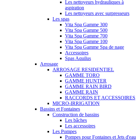
Les nettoyeurs hydrauliques à
aspiration
Les nettoyeurs avec surpresseurs
Les spas
Vita Spa Gamme 300
Vita Spa Gamme 500
Vita Spa Gamme 700
Vita Spa Gamme 100
Vita Spa Gamme Spa de nage
Accessoires
Spas Aquilus
Arrosage
ARROSAGE RESIDENTIEL
GAMME TORO
GAMME HUNTER
GAMME RAIN BIRD
GAMME RAIN
RACCORDS ET ACCESSOIRES
MICRO-IRRIGATION
Bassins et Fontaines
Construction de bassins
Les bâches
Les accessoires
Les Pompes
Pompes pour Fontaines et Jets d'eau