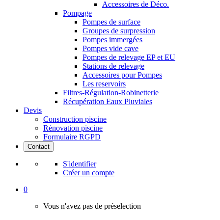
Accessoires de Déco.
Pompage
Pompes de surface
Groupes de surpression
Pompes immergées
Pompes vide cave
Pompes de relevage EP et EU
Stations de relevage
Accessoires pour Pompes
Les reservoirs
Filtres-Régulation-Robinetterie
Récupération Eaux Pluviales
Devis
Construction piscine
Rénovation piscine
Formulaire RGPD
Contact
S'identifier
Créer un compte
0
Vous n'avez pas de préselection