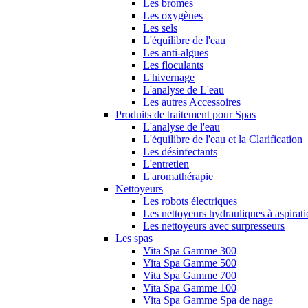
Les bromes
Les oxygènes
Les sels
L'équilibre de l'eau
Les anti-algues
Les floculants
L'hivernage
L'analyse de L'eau
Les autres Accessoires
Produits de traitement pour Spas
L'analyse de l'eau
L'équilibre de l'eau et la Clarification
Les désinfectants
L'entretien
L'aromathérapie
Nettoyeurs
Les robots électriques
Les nettoyeurs hydrauliques à aspirat
Les nettoyeurs avec surpresseurs
Les spas
Vita Spa Gamme 300
Vita Spa Gamme 500
Vita Spa Gamme 700
Vita Spa Gamme 100
Vita Spa Gamme Spa de nage