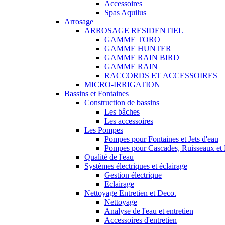
Accessoires
Spas Aquilus
Arrosage
ARROSAGE RESIDENTIEL
GAMME TORO
GAMME HUNTER
GAMME RAIN BIRD
GAMME RAIN
RACCORDS ET ACCESSOIRES
MICRO-IRRIGATION
Bassins et Fontaines
Construction de bassins
Les bâches
Les accessoires
Les Pompes
Pompes pour Fontaines et Jets d'eau
Pompes pour Cascades, Ruisseaux et F
Qualité de l'eau
Systèmes électriques et éclairage
Gestion électrique
Eclairage
Nettoyage Entretien et Deco.
Nettoyage
Analyse de l'eau et entretien
Accessoires d'entretien