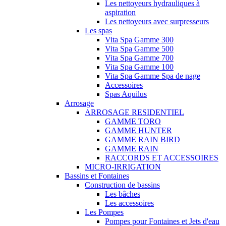
Les nettoyeurs hydrauliques à
aspiration
Les nettoyeurs avec surpresseurs
Les spas
Vita Spa Gamme 300
Vita Spa Gamme 500
Vita Spa Gamme 700
Vita Spa Gamme 100
Vita Spa Gamme Spa de nage
Accessoires
Spas Aquilus
Arrosage
ARROSAGE RESIDENTIEL
GAMME TORO
GAMME HUNTER
GAMME RAIN BIRD
GAMME RAIN
RACCORDS ET ACCESSOIRES
MICRO-IRRIGATION
Bassins et Fontaines
Construction de bassins
Les bâches
Les accessoires
Les Pompes
Pompes pour Fontaines et Jets d'eau