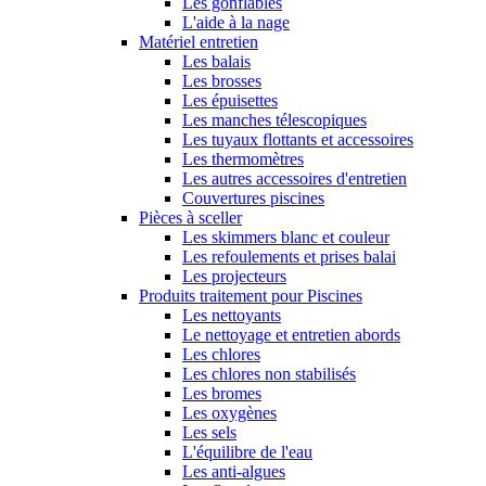
Les gonflables
L'aide à la nage
Matériel entretien
Les balais
Les brosses
Les épuisettes
Les manches télescopiques
Les tuyaux flottants et accessoires
Les thermomètres
Les autres accessoires d'entretien
Couvertures piscines
Pièces à sceller
Les skimmers blanc et couleur
Les refoulements et prises balai
Les projecteurs
Produits traitement pour Piscines
Les nettoyants
Le nettoyage et entretien abords
Les chlores
Les chlores non stabilisés
Les bromes
Les oxygènes
Les sels
L'équilibre de l'eau
Les anti-algues