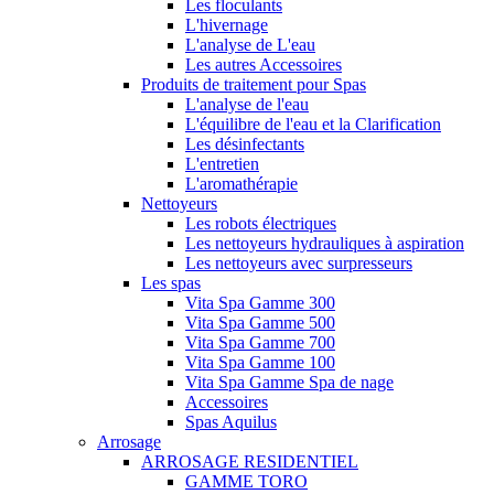
Les floculants
L'hivernage
L'analyse de L'eau
Les autres Accessoires
Produits de traitement pour Spas
L'analyse de l'eau
L'équilibre de l'eau et la Clarification
Les désinfectants
L'entretien
L'aromathérapie
Nettoyeurs
Les robots électriques
Les nettoyeurs hydrauliques à aspiration
Les nettoyeurs avec surpresseurs
Les spas
Vita Spa Gamme 300
Vita Spa Gamme 500
Vita Spa Gamme 700
Vita Spa Gamme 100
Vita Spa Gamme Spa de nage
Accessoires
Spas Aquilus
Arrosage
ARROSAGE RESIDENTIEL
GAMME TORO