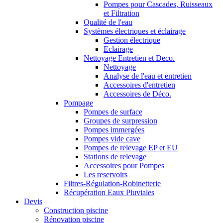
Pompes pour Cascades, Ruisseaux
et Filtration
Qualité de l'eau
Systèmes électriques et éclairage
Gestion électrique
Eclairage
Nettoyage Entretien et Deco.
Nettoyage
Analyse de l'eau et entretien
Accessoires d'entretien
Accessoires de Déco.
Pompage
Pompes de surface
Groupes de surpression
Pompes immergées
Pompes vide cave
Pompes de relevage EP et EU
Stations de relevage
Accessoires pour Pompes
Les reservoirs
Filtres-Régulation-Robinetterie
Récupération Eaux Pluviales
Devis
Construction piscine
Rénovation piscine