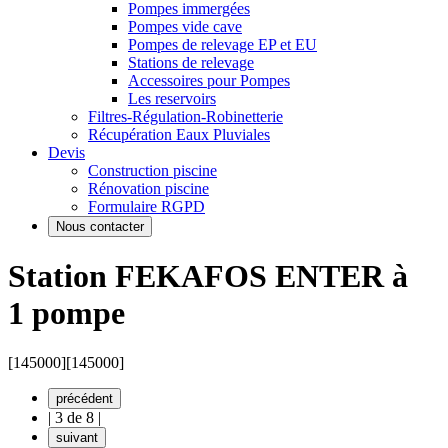
Pompes immergées
Pompes vide cave
Pompes de relevage EP et EU
Stations de relevage
Accessoires pour Pompes
Les reservoirs
Filtres-Régulation-Robinetterie
Récupération Eaux Pluviales
Devis
Construction piscine
Rénovation piscine
Formulaire RGPD
Nous contacter
Station FEKAFOS ENTER à
1 pompe
[145000]
[145000]
précédent
|
3 de 8
|
suivant