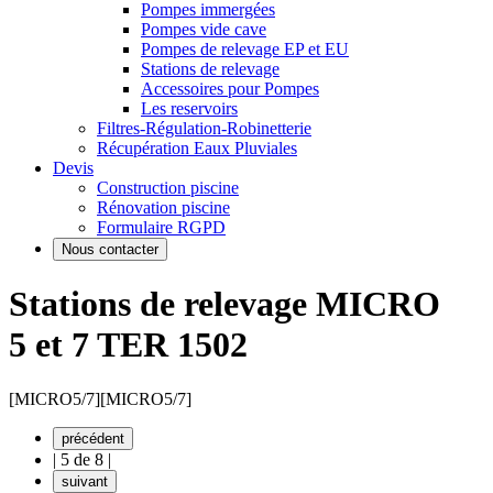
Pompes immergées
Pompes vide cave
Pompes de relevage EP et EU
Stations de relevage
Accessoires pour Pompes
Les reservoirs
Filtres-Régulation-Robinetterie
Récupération Eaux Pluviales
Devis
Construction piscine
Rénovation piscine
Formulaire RGPD
Nous contacter
Stations de relevage MICRO
5 et 7 TER 1502
[MICRO5/7]
[MICRO5/7]
précédent
|
5 de 8
|
suivant