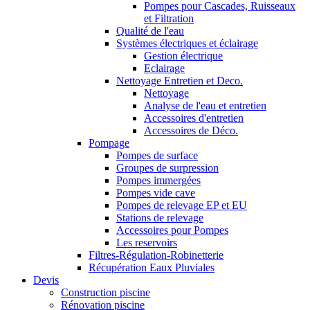
Pompes pour Cascades, Ruisseaux
et Filtration
Qualité de l'eau
Systèmes électriques et éclairage
Gestion électrique
Eclairage
Nettoyage Entretien et Deco.
Nettoyage
Analyse de l'eau et entretien
Accessoires d'entretien
Accessoires de Déco.
Pompage
Pompes de surface
Groupes de surpression
Pompes immergées
Pompes vide cave
Pompes de relevage EP et EU
Stations de relevage
Accessoires pour Pompes
Les reservoirs
Filtres-Régulation-Robinetterie
Récupération Eaux Pluviales
Devis
Construction piscine
Rénovation piscine