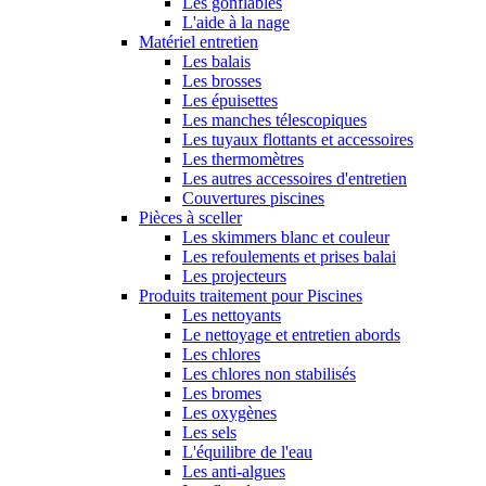
Les gonflables
L'aide à la nage
Matériel entretien
Les balais
Les brosses
Les épuisettes
Les manches télescopiques
Les tuyaux flottants et accessoires
Les thermomètres
Les autres accessoires d'entretien
Couvertures piscines
Pièces à sceller
Les skimmers blanc et couleur
Les refoulements et prises balai
Les projecteurs
Produits traitement pour Piscines
Les nettoyants
Le nettoyage et entretien abords
Les chlores
Les chlores non stabilisés
Les bromes
Les oxygènes
Les sels
L'équilibre de l'eau
Les anti-algues