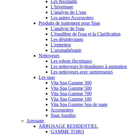
Les floculants
L'hivernage
L'analyse de L'eau
Les autres Accessoires
Produits de traitement pour Spas
L'analyse de l'eau
L'équilibre de l'eau et la Clarification
Les désinfectants
L'entretien
L'aromathérapie
Nettoyeurs
Les robots électriques
Les nettoyeurs hydrauliques à aspiration
Les nettoyeurs avec surpresseurs
Les spas
Vita Spa Gamme 300
Vita Spa Gamme 500
Vita Spa Gamme 700
Vita Spa Gamme 100
Vita Spa Gamme Spa de nage
Accessoires
Spas Aquilus
Arrosage
ARROSAGE RESIDENTIEL
GAMME TORO