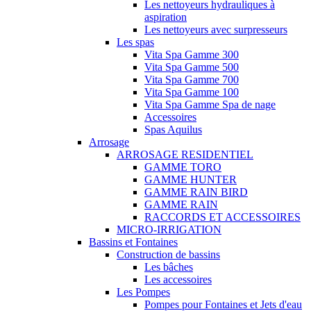
Les nettoyeurs hydrauliques à
aspiration
Les nettoyeurs avec surpresseurs
Les spas
Vita Spa Gamme 300
Vita Spa Gamme 500
Vita Spa Gamme 700
Vita Spa Gamme 100
Vita Spa Gamme Spa de nage
Accessoires
Spas Aquilus
Arrosage
ARROSAGE RESIDENTIEL
GAMME TORO
GAMME HUNTER
GAMME RAIN BIRD
GAMME RAIN
RACCORDS ET ACCESSOIRES
MICRO-IRRIGATION
Bassins et Fontaines
Construction de bassins
Les bâches
Les accessoires
Les Pompes
Pompes pour Fontaines et Jets d'eau