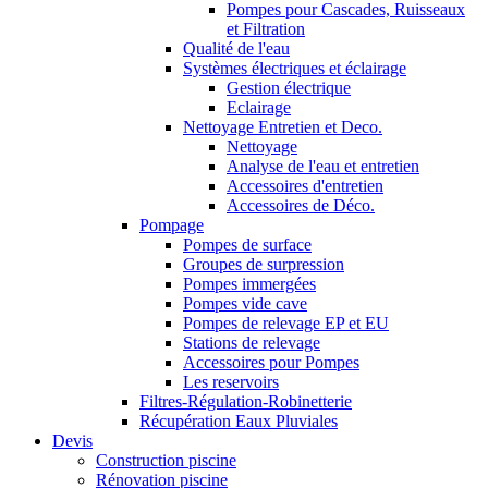
Pompes pour Cascades, Ruisseaux
et Filtration
Qualité de l'eau
Systèmes électriques et éclairage
Gestion électrique
Eclairage
Nettoyage Entretien et Deco.
Nettoyage
Analyse de l'eau et entretien
Accessoires d'entretien
Accessoires de Déco.
Pompage
Pompes de surface
Groupes de surpression
Pompes immergées
Pompes vide cave
Pompes de relevage EP et EU
Stations de relevage
Accessoires pour Pompes
Les reservoirs
Filtres-Régulation-Robinetterie
Récupération Eaux Pluviales
Devis
Construction piscine
Rénovation piscine