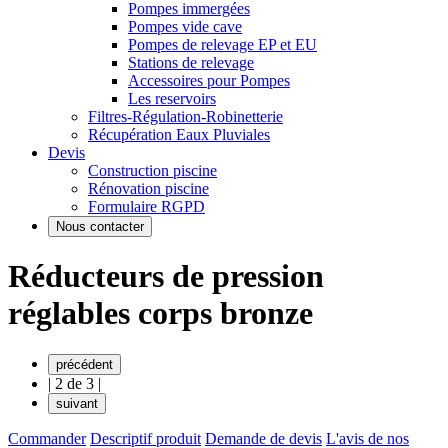
Pompes immergées
Pompes vide cave
Pompes de relevage EP et EU
Stations de relevage
Accessoires pour Pompes
Les reservoirs
Filtres-Régulation-Robinetterie
Récupération Eaux Pluviales
Devis
Construction piscine
Rénovation piscine
Formulaire RGPD
Nous contacter
Réducteurs de pression
réglables corps bronze
précédent
|
2 de 3
|
suivant
Commander
Descriptif produit
Demande de devis
L'avis de nos