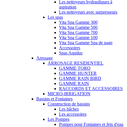
Les nettoyeurs hydrauliques à
aspiration
Les nettoyeurs avec surpresseurs
Les spas
Vita Spa Gamme 300
Vita Spa Gamme 500
Vita Spa Gamme 700
Vita Spa Gamme 100
Vita Spa Gamme Spa de nage
Accessoires
Spas Aquilus
Arrosage
ARROSAGE RESIDENTIEL
GAMME TORO
GAMME HUNTER
GAMME RAIN BIRD
GAMME RAIN
RACCORDS ET ACCESSOIRES
MICRO-IRRIGATION
Bassins et Fontaines
Construction de bassins
Les bâches
Les accessoires
Les Pompes
Pompes pour Fontaines et Jets d'eau