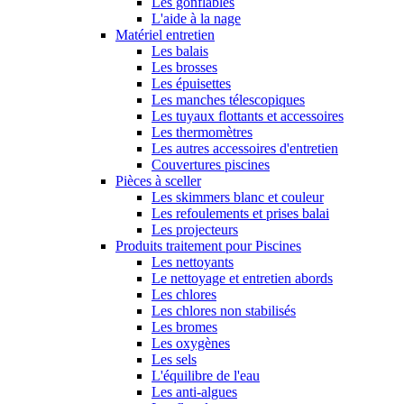
Les gonflables
L'aide à la nage
Matériel entretien
Les balais
Les brosses
Les épuisettes
Les manches télescopiques
Les tuyaux flottants et accessoires
Les thermomètres
Les autres accessoires d'entretien
Couvertures piscines
Pièces à sceller
Les skimmers blanc et couleur
Les refoulements et prises balai
Les projecteurs
Produits traitement pour Piscines
Les nettoyants
Le nettoyage et entretien abords
Les chlores
Les chlores non stabilisés
Les bromes
Les oxygènes
Les sels
L'équilibre de l'eau
Les anti-algues