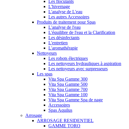
Les floculants
L'hivernage
L'analyse de L'eau
Les autres Accessoires
Produits de traitement pour Spas
L'analyse de l'eau
L'équilibre de l'eau et la Clarification
Les désinfectants
L'entretien
L'aromathérapie
Nettoyeurs
Les robots électriques
Les nettoyeurs hydrauliques à aspiration
Les nettoyeurs avec surpresseurs
Les spas
Vita Spa Gamme 300
Vita Spa Gamme 500
Vita Spa Gamme 700
Vita Spa Gamme 100
Vita Spa Gamme Spa de nage
Accessoires
Spas Aquilus
Arrosage
ARROSAGE RESIDENTIEL
GAMME TORO