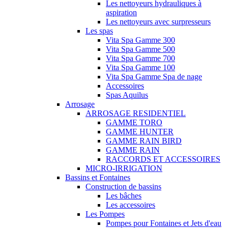
Les nettoyeurs hydrauliques à
aspiration
Les nettoyeurs avec surpresseurs
Les spas
Vita Spa Gamme 300
Vita Spa Gamme 500
Vita Spa Gamme 700
Vita Spa Gamme 100
Vita Spa Gamme Spa de nage
Accessoires
Spas Aquilus
Arrosage
ARROSAGE RESIDENTIEL
GAMME TORO
GAMME HUNTER
GAMME RAIN BIRD
GAMME RAIN
RACCORDS ET ACCESSOIRES
MICRO-IRRIGATION
Bassins et Fontaines
Construction de bassins
Les bâches
Les accessoires
Les Pompes
Pompes pour Fontaines et Jets d'eau