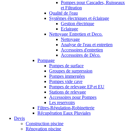
Pompes pour Cascades, Ruisseaux
et Filtration
Qualité de l'eau
Systèmes électriques et éclairage
Gestion électrique
Eclairage
Nettoyage Entretien et Deco.
Nettoyage
Analyse de l'eau et entretien
Accessoires d'entretien
Accessoires de Déco.
Pompage
Pompes de surface
Groupes de surpression
Pompes immergées
Pompes vide cave
Pompes de relevage EP et EU
Stations de relevage
Accessoires pour Pompes
Les reservoirs
Filtres-Régulation-Robinetterie
Récupération Eaux Pluviales
Devis
Construction piscine
Rénovation piscine