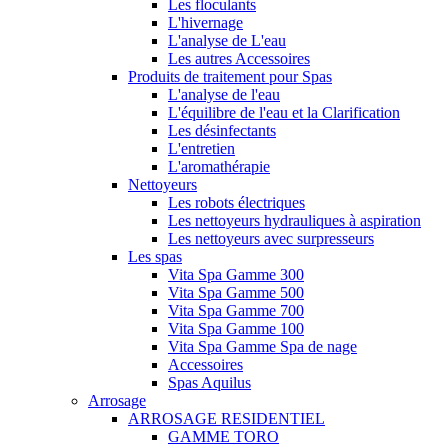
Les floculants
L'hivernage
L'analyse de L'eau
Les autres Accessoires
Produits de traitement pour Spas
L'analyse de l'eau
L'équilibre de l'eau et la Clarification
Les désinfectants
L'entretien
L'aromathérapie
Nettoyeurs
Les robots électriques
Les nettoyeurs hydrauliques à aspiration
Les nettoyeurs avec surpresseurs
Les spas
Vita Spa Gamme 300
Vita Spa Gamme 500
Vita Spa Gamme 700
Vita Spa Gamme 100
Vita Spa Gamme Spa de nage
Accessoires
Spas Aquilus
Arrosage
ARROSAGE RESIDENTIEL
GAMME TORO