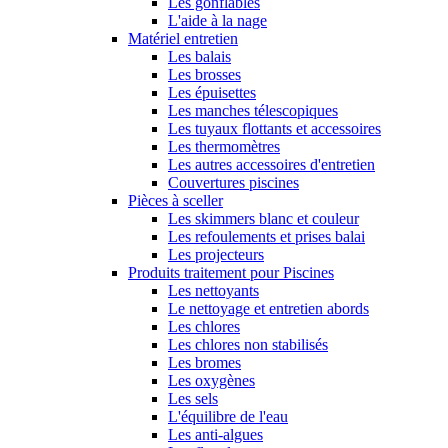
Les gonflables
L'aide à la nage
Matériel entretien
Les balais
Les brosses
Les épuisettes
Les manches télescopiques
Les tuyaux flottants et accessoires
Les thermomètres
Les autres accessoires d'entretien
Couvertures piscines
Pièces à sceller
Les skimmers blanc et couleur
Les refoulements et prises balai
Les projecteurs
Produits traitement pour Piscines
Les nettoyants
Le nettoyage et entretien abords
Les chlores
Les chlores non stabilisés
Les bromes
Les oxygènes
Les sels
L'équilibre de l'eau
Les anti-algues