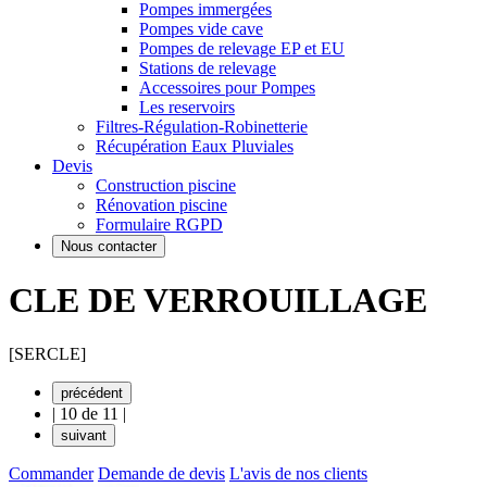
Pompes immergées
Pompes vide cave
Pompes de relevage EP et EU
Stations de relevage
Accessoires pour Pompes
Les reservoirs
Filtres-Régulation-Robinetterie
Récupération Eaux Pluviales
Devis
Construction piscine
Rénovation piscine
Formulaire RGPD
Nous contacter
CLE DE VERROUILLAGE
[SERCLE]
précédent
|
10 de 11
|
suivant
Commander
Demande de devis
L'avis de nos clients