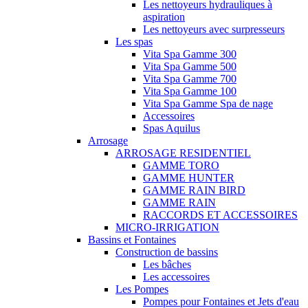
Les nettoyeurs hydrauliques à
aspiration
Les nettoyeurs avec surpresseurs
Les spas
Vita Spa Gamme 300
Vita Spa Gamme 500
Vita Spa Gamme 700
Vita Spa Gamme 100
Vita Spa Gamme Spa de nage
Accessoires
Spas Aquilus
Arrosage
ARROSAGE RESIDENTIEL
GAMME TORO
GAMME HUNTER
GAMME RAIN BIRD
GAMME RAIN
RACCORDS ET ACCESSOIRES
MICRO-IRRIGATION
Bassins et Fontaines
Construction de bassins
Les bâches
Les accessoires
Les Pompes
Pompes pour Fontaines et Jets d'eau