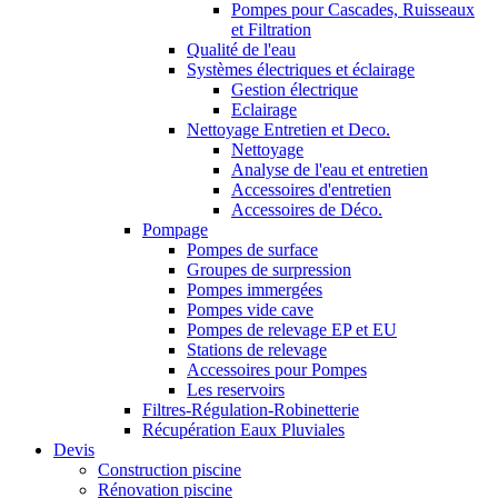
Pompes pour Cascades, Ruisseaux
et Filtration
Qualité de l'eau
Systèmes électriques et éclairage
Gestion électrique
Eclairage
Nettoyage Entretien et Deco.
Nettoyage
Analyse de l'eau et entretien
Accessoires d'entretien
Accessoires de Déco.
Pompage
Pompes de surface
Groupes de surpression
Pompes immergées
Pompes vide cave
Pompes de relevage EP et EU
Stations de relevage
Accessoires pour Pompes
Les reservoirs
Filtres-Régulation-Robinetterie
Récupération Eaux Pluviales
Devis
Construction piscine
Rénovation piscine