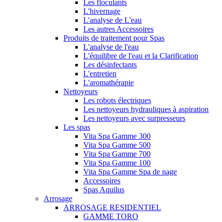
Les floculants
L'hivernage
L'analyse de L'eau
Les autres Accessoires
Produits de traitement pour Spas
L'analyse de l'eau
L'équilibre de l'eau et la Clarification
Les désinfectants
L'entretien
L'aromathérapie
Nettoyeurs
Les robots électriques
Les nettoyeurs hydrauliques à aspiration
Les nettoyeurs avec surpresseurs
Les spas
Vita Spa Gamme 300
Vita Spa Gamme 500
Vita Spa Gamme 700
Vita Spa Gamme 100
Vita Spa Gamme Spa de nage
Accessoires
Spas Aquilus
Arrosage
ARROSAGE RESIDENTIEL
GAMME TORO