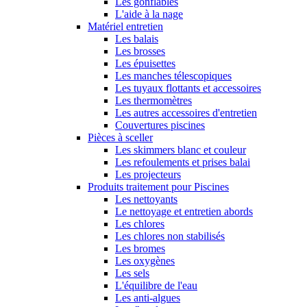
Les gonflables
L'aide à la nage
Matériel entretien
Les balais
Les brosses
Les épuisettes
Les manches télescopiques
Les tuyaux flottants et accessoires
Les thermomètres
Les autres accessoires d'entretien
Couvertures piscines
Pièces à sceller
Les skimmers blanc et couleur
Les refoulements et prises balai
Les projecteurs
Produits traitement pour Piscines
Les nettoyants
Le nettoyage et entretien abords
Les chlores
Les chlores non stabilisés
Les bromes
Les oxygènes
Les sels
L'équilibre de l'eau
Les anti-algues