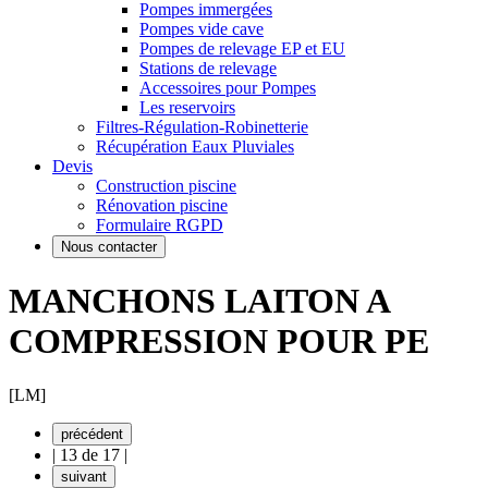
Pompes immergées
Pompes vide cave
Pompes de relevage EP et EU
Stations de relevage
Accessoires pour Pompes
Les reservoirs
Filtres-Régulation-Robinetterie
Récupération Eaux Pluviales
Devis
Construction piscine
Rénovation piscine
Formulaire RGPD
Nous contacter
MANCHONS LAITON A
COMPRESSION POUR PE
[LM]
précédent
|
13 de 17
|
suivant