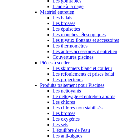
Les gonflables
L'aide à la nage
Matériel entretien
Les balais
Les brosses
Les épuisettes
Les manches télescopiques
Les tuyaux flottants et accessoires
Les thermomètres
Les autres accessoires d'entretien
Couvertures piscines
Pièces à sceller
Les skimmers blanc et couleur
Les refoulements et prises balai
Les projecteurs
Produits traitement pour Piscines
Les nettoyants
Le nettoyage et entretien abords
Les chlores
Les chlores non stabilisés
Les bromes
Les oxygènes
Les sels
L'équilibre de l'eau
Les anti-algues