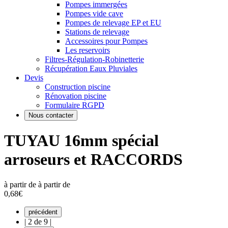
Pompes immergées
Pompes vide cave
Pompes de relevage EP et EU
Stations de relevage
Accessoires pour Pompes
Les reservoirs
Filtres-Régulation-Robinetterie
Récupération Eaux Pluviales
Devis
Construction piscine
Rénovation piscine
Formulaire RGPD
Nous contacter
TUYAU 16mm spécial
arroseurs et RACCORDS
à partir de
à partir de
0,68€
précédent
|
2 de 9
|