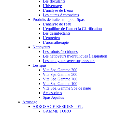
Les floculants
L'hivernage
L'analyse de L'eau
Les autres Accessoires
Produits de traitement pour Spas
L'analyse de l'eau
L'équilibre de l'eau et la Clarification
Les désinfectants
L'entretien
L'aromathérapie
Nettoyeurs
Les robots électriques
Les nettoyeurs hydrauliques à aspiration
Les nettoyeurs avec surpresseurs
Les spas
Vita Spa Gamme 300
Vita Spa Gamme 500
Vita Spa Gamme 700
Vita Spa Gamme 100
Vita Spa Gamme Spa de nage
Accessoires
Spas Aquilus
Arrosage
ARROSAGE RESIDENTIEL
GAMME TORO