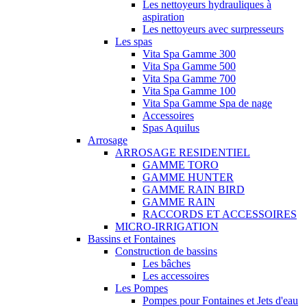
Les nettoyeurs hydrauliques à
aspiration
Les nettoyeurs avec surpresseurs
Les spas
Vita Spa Gamme 300
Vita Spa Gamme 500
Vita Spa Gamme 700
Vita Spa Gamme 100
Vita Spa Gamme Spa de nage
Accessoires
Spas Aquilus
Arrosage
ARROSAGE RESIDENTIEL
GAMME TORO
GAMME HUNTER
GAMME RAIN BIRD
GAMME RAIN
RACCORDS ET ACCESSOIRES
MICRO-IRRIGATION
Bassins et Fontaines
Construction de bassins
Les bâches
Les accessoires
Les Pompes
Pompes pour Fontaines et Jets d'eau