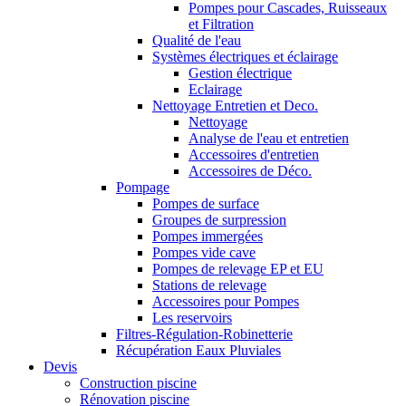
Pompes pour Cascades, Ruisseaux
et Filtration
Qualité de l'eau
Systèmes électriques et éclairage
Gestion électrique
Eclairage
Nettoyage Entretien et Deco.
Nettoyage
Analyse de l'eau et entretien
Accessoires d'entretien
Accessoires de Déco.
Pompage
Pompes de surface
Groupes de surpression
Pompes immergées
Pompes vide cave
Pompes de relevage EP et EU
Stations de relevage
Accessoires pour Pompes
Les reservoirs
Filtres-Régulation-Robinetterie
Récupération Eaux Pluviales
Devis
Construction piscine
Rénovation piscine