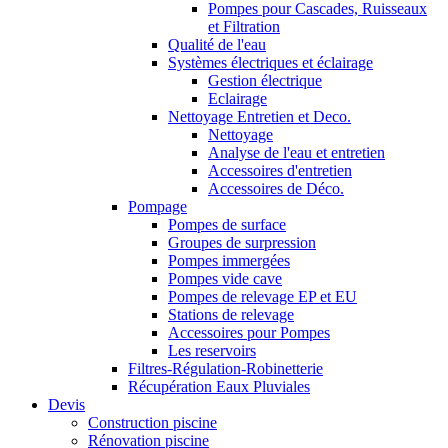
Pompes pour Cascades, Ruisseaux
et Filtration
Qualité de l'eau
Systèmes électriques et éclairage
Gestion électrique
Eclairage
Nettoyage Entretien et Deco.
Nettoyage
Analyse de l'eau et entretien
Accessoires d'entretien
Accessoires de Déco.
Pompage
Pompes de surface
Groupes de surpression
Pompes immergées
Pompes vide cave
Pompes de relevage EP et EU
Stations de relevage
Accessoires pour Pompes
Les reservoirs
Filtres-Régulation-Robinetterie
Récupération Eaux Pluviales
Devis
Construction piscine
Rénovation piscine