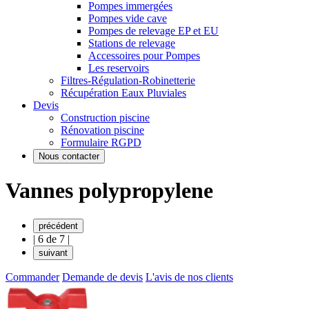
Pompes immergées
Pompes vide cave
Pompes de relevage EP et EU
Stations de relevage
Accessoires pour Pompes
Les reservoirs
Filtres-Régulation-Robinetterie
Récupération Eaux Pluviales
Devis
Construction piscine
Rénovation piscine
Formulaire RGPD
Nous contacter
Vannes polypropylene
précédent
|
6 de 7
|
suivant
Commander
Demande de devis
L'avis de nos clients