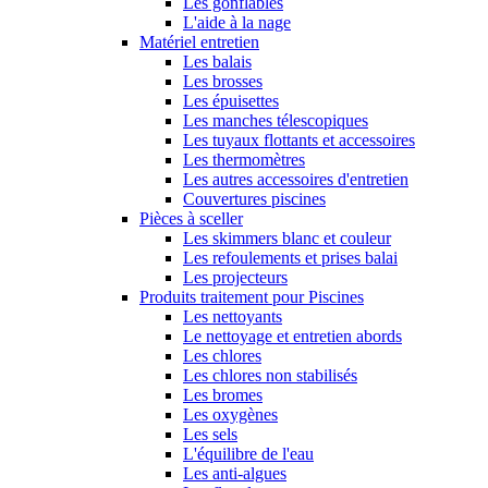
Les gonflables
L'aide à la nage
Matériel entretien
Les balais
Les brosses
Les épuisettes
Les manches télescopiques
Les tuyaux flottants et accessoires
Les thermomètres
Les autres accessoires d'entretien
Couvertures piscines
Pièces à sceller
Les skimmers blanc et couleur
Les refoulements et prises balai
Les projecteurs
Produits traitement pour Piscines
Les nettoyants
Le nettoyage et entretien abords
Les chlores
Les chlores non stabilisés
Les bromes
Les oxygènes
Les sels
L'équilibre de l'eau
Les anti-algues