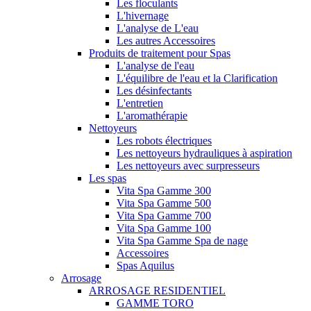
Les floculants
L'hivernage
L'analyse de L'eau
Les autres Accessoires
Produits de traitement pour Spas
L'analyse de l'eau
L'équilibre de l'eau et la Clarification
Les désinfectants
L'entretien
L'aromathérapie
Nettoyeurs
Les robots électriques
Les nettoyeurs hydrauliques à aspiration
Les nettoyeurs avec surpresseurs
Les spas
Vita Spa Gamme 300
Vita Spa Gamme 500
Vita Spa Gamme 700
Vita Spa Gamme 100
Vita Spa Gamme Spa de nage
Accessoires
Spas Aquilus
Arrosage
ARROSAGE RESIDENTIEL
GAMME TORO