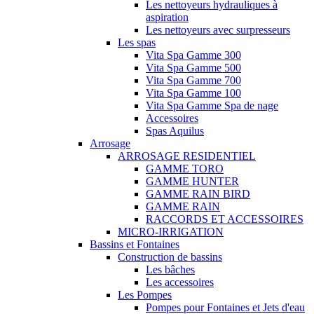
Les nettoyeurs hydrauliques à
aspiration
Les nettoyeurs avec surpresseurs
Les spas
Vita Spa Gamme 300
Vita Spa Gamme 500
Vita Spa Gamme 700
Vita Spa Gamme 100
Vita Spa Gamme Spa de nage
Accessoires
Spas Aquilus
Arrosage
ARROSAGE RESIDENTIEL
GAMME TORO
GAMME HUNTER
GAMME RAIN BIRD
GAMME RAIN
RACCORDS ET ACCESSOIRES
MICRO-IRRIGATION
Bassins et Fontaines
Construction de bassins
Les bâches
Les accessoires
Les Pompes
Pompes pour Fontaines et Jets d'eau