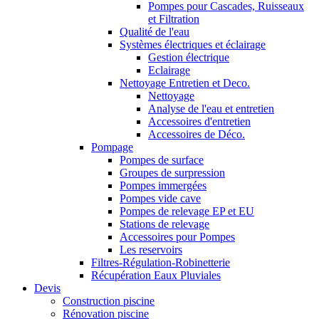
Pompes pour Cascades, Ruisseaux
et Filtration
Qualité de l'eau
Systèmes électriques et éclairage
Gestion électrique
Eclairage
Nettoyage Entretien et Deco.
Nettoyage
Analyse de l'eau et entretien
Accessoires d'entretien
Accessoires de Déco.
Pompage
Pompes de surface
Groupes de surpression
Pompes immergées
Pompes vide cave
Pompes de relevage EP et EU
Stations de relevage
Accessoires pour Pompes
Les reservoirs
Filtres-Régulation-Robinetterie
Récupération Eaux Pluviales
Devis
Construction piscine
Rénovation piscine