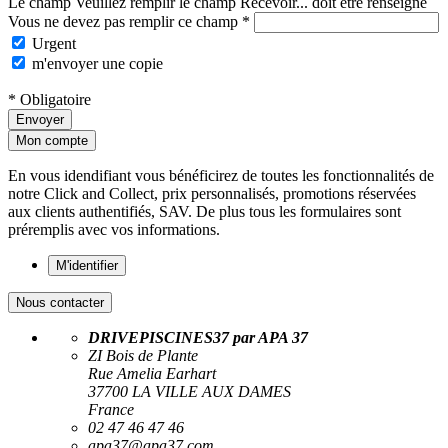
Le champ Veuillez remplir le champ Recevoir... doit être renseigné
Vous ne devez pas remplir ce champ *
Urgent
m'envoyer une copie
* Obligatoire
Envoyer
Mon compte
En vous idendifiant vous bénéficirez de toutes les fonctionnalités de
notre Click and Collect, prix personnalisés, promotions réservées
aux clients authentifiés, SAV. De plus tous les formulaires sont
préremplis avec vos informations.
M'identifier
Nous contacter
DRIVEPISCINES37 par APA 37
ZI Bois de Plante
Rue Amelia Earhart
37700 LA VILLE AUX DAMES
France
02 47 46 47 46
apa37@apa37.com