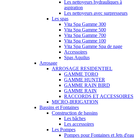
Les nettoyeurs hydrauliques à
aspiration
Les nettoyeurs avec surpresseurs
Les spas
Vita Spa Gamme 300
Vita Spa Gamme 500
Vita Spa Gamme 700
Vita Spa Gamme 100
Vita Spa Gamme Spa de nage
Accessoires
Spas Aquilus
Arrosage
ARROSAGE RESIDENTIEL
GAMME TORO
GAMME HUNTER
GAMME RAIN BIRD
GAMME RAIN
RACCORDS ET ACCESSOIRES
MICRO-IRRIGATION
Bassins et Fontaines
Construction de bassins
Les bâches
Les accessoires
Les Pompes
Pompes pour Fontaines et Jets d'eau