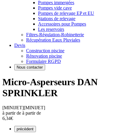
Pompes immergées
Pompes vide cave
Pompes de relevage EP et EU
Stations de relevage
Accessoires pour Pompes
Les reservoirs
Filtres-Régulation-Robinetterie
Récupération Eaux Pluviales
Devis
Construction piscine
Rénovation piscine
Formulaire RGPD
Nous contacter
Micro-Asperseurs DAN
SPRINKLER
[MINIJET]
[MINIJET]
à partir de
à partir de
6,34€
précédent