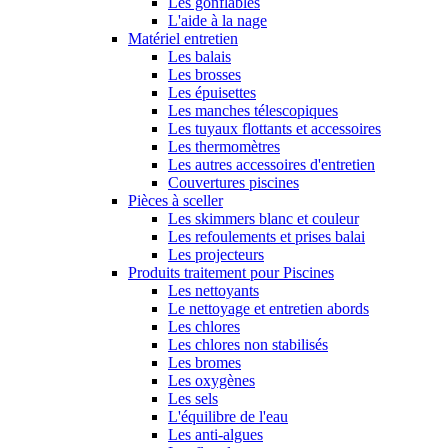
Les gonflables
L'aide à la nage
Matériel entretien
Les balais
Les brosses
Les épuisettes
Les manches télescopiques
Les tuyaux flottants et accessoires
Les thermomètres
Les autres accessoires d'entretien
Couvertures piscines
Pièces à sceller
Les skimmers blanc et couleur
Les refoulements et prises balai
Les projecteurs
Produits traitement pour Piscines
Les nettoyants
Le nettoyage et entretien abords
Les chlores
Les chlores non stabilisés
Les bromes
Les oxygènes
Les sels
L'équilibre de l'eau
Les anti-algues