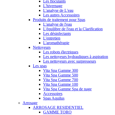
Les floculants
L'hivernage
L'analyse de L'eau
Les autres Accessoires
Produits de traitement pour Spas
L'analyse de l'eau
L'équilibre de l'eau et la Clarification
Les désinfectants
L'entretien
L'aromathérapie
Nettoyeurs
Les robots électriques
Les nettoyeurs hydrauliques à aspiration
Les nettoyeurs avec surpresseurs
Les spas
Vita Spa Gamme 300
Vita Spa Gamme 500
Vita Spa Gamme 700
Vita Spa Gamme 100
Vita Spa Gamme Spa de nage
Accessoires
Spas Aquilus
Arrosage
ARROSAGE RESIDENTIEL
GAMME TORO