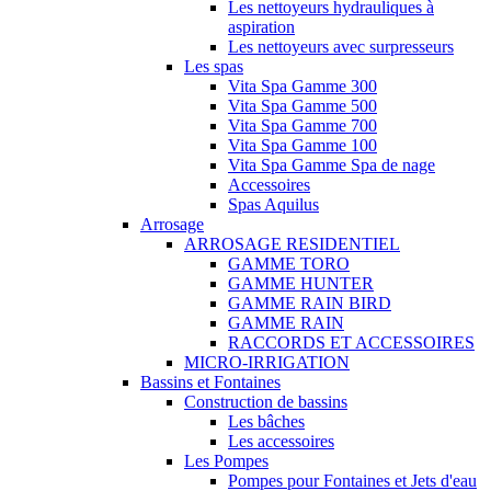
Les nettoyeurs hydrauliques à
aspiration
Les nettoyeurs avec surpresseurs
Les spas
Vita Spa Gamme 300
Vita Spa Gamme 500
Vita Spa Gamme 700
Vita Spa Gamme 100
Vita Spa Gamme Spa de nage
Accessoires
Spas Aquilus
Arrosage
ARROSAGE RESIDENTIEL
GAMME TORO
GAMME HUNTER
GAMME RAIN BIRD
GAMME RAIN
RACCORDS ET ACCESSOIRES
MICRO-IRRIGATION
Bassins et Fontaines
Construction de bassins
Les bâches
Les accessoires
Les Pompes
Pompes pour Fontaines et Jets d'eau