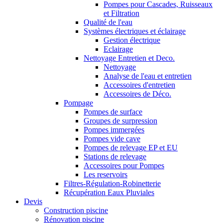
Pompes pour Cascades, Ruisseaux
et Filtration
Qualité de l'eau
Systèmes électriques et éclairage
Gestion électrique
Eclairage
Nettoyage Entretien et Deco.
Nettoyage
Analyse de l'eau et entretien
Accessoires d'entretien
Accessoires de Déco.
Pompage
Pompes de surface
Groupes de surpression
Pompes immergées
Pompes vide cave
Pompes de relevage EP et EU
Stations de relevage
Accessoires pour Pompes
Les reservoirs
Filtres-Régulation-Robinetterie
Récupération Eaux Pluviales
Devis
Construction piscine
Rénovation piscine