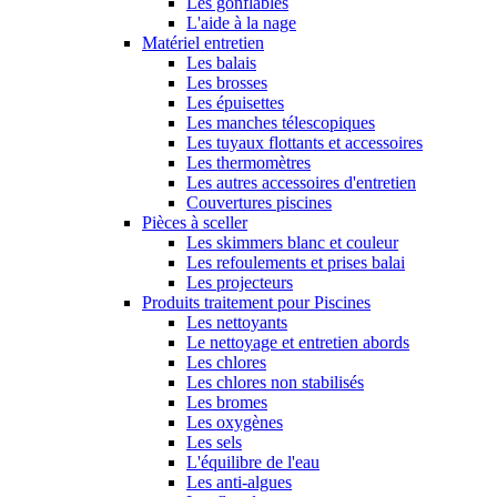
Les gonflables
L'aide à la nage
Matériel entretien
Les balais
Les brosses
Les épuisettes
Les manches télescopiques
Les tuyaux flottants et accessoires
Les thermomètres
Les autres accessoires d'entretien
Couvertures piscines
Pièces à sceller
Les skimmers blanc et couleur
Les refoulements et prises balai
Les projecteurs
Produits traitement pour Piscines
Les nettoyants
Le nettoyage et entretien abords
Les chlores
Les chlores non stabilisés
Les bromes
Les oxygènes
Les sels
L'équilibre de l'eau
Les anti-algues