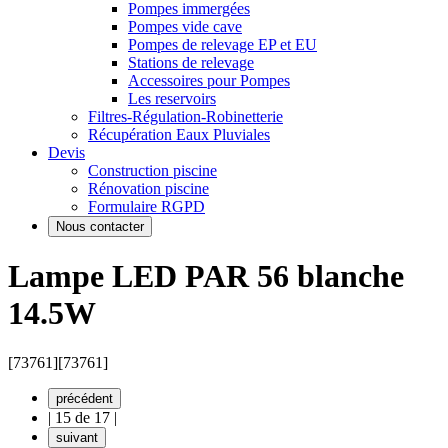
Pompes immergées
Pompes vide cave
Pompes de relevage EP et EU
Stations de relevage
Accessoires pour Pompes
Les reservoirs
Filtres-Régulation-Robinetterie
Récupération Eaux Pluviales
Devis
Construction piscine
Rénovation piscine
Formulaire RGPD
Nous contacter
Lampe LED PAR 56 blanche
14.5W
[73761]
[73761]
précédent
|
15 de 17
|
suivant