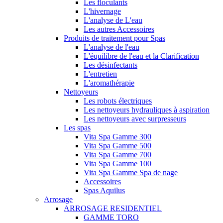
Les floculants
L'hivernage
L'analyse de L'eau
Les autres Accessoires
Produits de traitement pour Spas
L'analyse de l'eau
L'équilibre de l'eau et la Clarification
Les désinfectants
L'entretien
L'aromathérapie
Nettoyeurs
Les robots électriques
Les nettoyeurs hydrauliques à aspiration
Les nettoyeurs avec surpresseurs
Les spas
Vita Spa Gamme 300
Vita Spa Gamme 500
Vita Spa Gamme 700
Vita Spa Gamme 100
Vita Spa Gamme Spa de nage
Accessoires
Spas Aquilus
Arrosage
ARROSAGE RESIDENTIEL
GAMME TORO