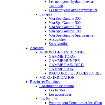
Les nettoyeurs hydrauliques à
aspiration
Les nettoyeurs avec surpresseurs
Les spas
Vita Spa Gamme 300
Vita Spa Gamme 500
Vita Spa Gamme 700
Vita Spa Gamme 100
Vita Spa Gamme Spa de nage
Accessoires
Spas Aquilus
Arrosage
ARROSAGE RESIDENTIEL
GAMME TORO
GAMME HUNTER
GAMME RAIN BIRD
GAMME RAIN
RACCORDS ET ACCESSOIRES
MICRO-IRRIGATION
Bassins et Fontaines
Construction de bassins
Les bâches
Les accessoires
Les Pompes
Pompes pour Fontaines et Jets d'eau