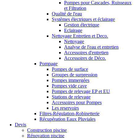
Pompes pour Cascades, Ruisseaux
et Filtration
Qualité de l'eau
Systèmes électriques et éclairage
Gestion électrique
Eclairage
Nettoyage Entretien et Deco.
Nettoyage
Analyse de l'eau et entretien
Accessoires d'entretien
Accessoires de Déco.
Pompage
Pompes de surface
Groupes de surpression
Pompes immergées
Pompes vide cave
Pompes de relevage EP et EU
Stations de relevage
Accessoires pour Pompes
Les reservoirs
Filtres-Régulation-Robinetterie
Récupération Eaux Pluviales
Devis
Construction piscine
Rénovation piscine