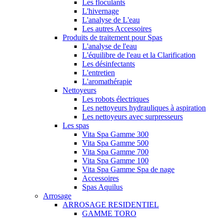
Les floculants
L'hivernage
L'analyse de L'eau
Les autres Accessoires
Produits de traitement pour Spas
L'analyse de l'eau
L'équilibre de l'eau et la Clarification
Les désinfectants
L'entretien
L'aromathérapie
Nettoyeurs
Les robots électriques
Les nettoyeurs hydrauliques à aspiration
Les nettoyeurs avec surpresseurs
Les spas
Vita Spa Gamme 300
Vita Spa Gamme 500
Vita Spa Gamme 700
Vita Spa Gamme 100
Vita Spa Gamme Spa de nage
Accessoires
Spas Aquilus
Arrosage
ARROSAGE RESIDENTIEL
GAMME TORO