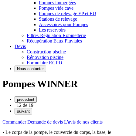
Pompes immergées
Pompes vide cave
Pompes de relevage EP et EU
Stations de relevage
Accessoires pour Pompes
Les reservoirs
Filtres-Régulation-Robinetterie
Récupération Eaux Pluviales
Devis
Construction piscine
Rénovation piscine
Formulaire RGPD
Nous contacter
Pompes WINNER
précédent
|
12 de 19
|
suivant
Commander
Demande de devis
L'avis de nos clients
• Le corps de la pompe, le couvercle du corps, la base, le