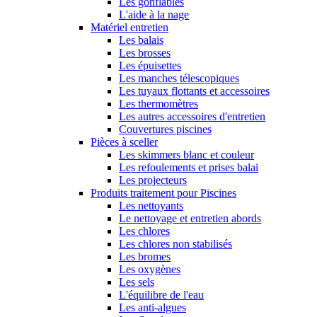
Les gonflables
L'aide à la nage
Matériel entretien
Les balais
Les brosses
Les épuisettes
Les manches télescopiques
Les tuyaux flottants et accessoires
Les thermomètres
Les autres accessoires d'entretien
Couvertures piscines
Pièces à sceller
Les skimmers blanc et couleur
Les refoulements et prises balai
Les projecteurs
Produits traitement pour Piscines
Les nettoyants
Le nettoyage et entretien abords
Les chlores
Les chlores non stabilisés
Les bromes
Les oxygènes
Les sels
L'équilibre de l'eau
Les anti-algues