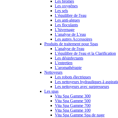
Les bromes
Les oxygènes
Les sels
L'équilibre de l'eau
Les anti-algues
Les floculants
L'hivernage
L'analyse de L'eau
Les autres Accessoires
Produits de traitement pour Spas
L'analyse de l'eau
L'équilibre de l'eau et la Clarification
Les désinfectants
L'entretien
L'aromathérapie
Nettoyeurs
Les robots électriques
Les nettoyeurs hydrauliques à aspirat
Les nettoyeurs avec surpresseurs
Les spas
Vita Spa Gamme 300
Vita Spa Gamme 500
Vita Spa Gamme 700
Vita Spa Gamme 100
Vita Spa Gamme Spa de nage