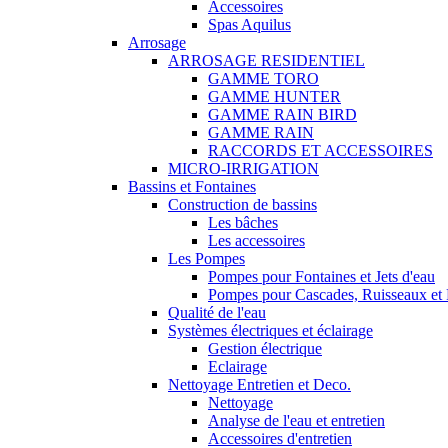
Accessoires
Spas Aquilus
Arrosage
ARROSAGE RESIDENTIEL
GAMME TORO
GAMME HUNTER
GAMME RAIN BIRD
GAMME RAIN
RACCORDS ET ACCESSOIRES
MICRO-IRRIGATION
Bassins et Fontaines
Construction de bassins
Les bâches
Les accessoires
Les Pompes
Pompes pour Fontaines et Jets d'eau
Pompes pour Cascades, Ruisseaux et F
Qualité de l'eau
Systèmes électriques et éclairage
Gestion électrique
Eclairage
Nettoyage Entretien et Deco.
Nettoyage
Analyse de l'eau et entretien
Accessoires d'entretien