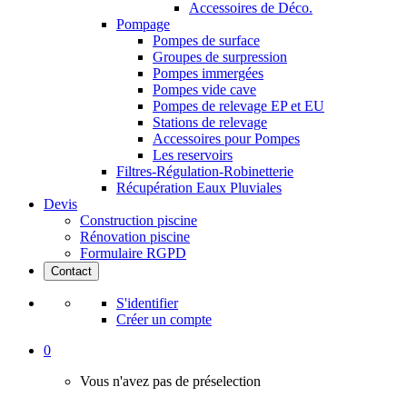
Accessoires de Déco.
Pompage
Pompes de surface
Groupes de surpression
Pompes immergées
Pompes vide cave
Pompes de relevage EP et EU
Stations de relevage
Accessoires pour Pompes
Les reservoirs
Filtres-Régulation-Robinetterie
Récupération Eaux Pluviales
Devis
Construction piscine
Rénovation piscine
Formulaire RGPD
Contact
S'identifier
Créer un compte
0
Vous n'avez pas de préselection