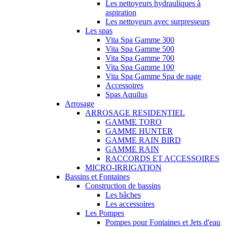
Les nettoyeurs hydrauliques à
aspiration
Les nettoyeurs avec surpresseurs
Les spas
Vita Spa Gamme 300
Vita Spa Gamme 500
Vita Spa Gamme 700
Vita Spa Gamme 100
Vita Spa Gamme Spa de nage
Accessoires
Spas Aquilus
Arrosage
ARROSAGE RESIDENTIEL
GAMME TORO
GAMME HUNTER
GAMME RAIN BIRD
GAMME RAIN
RACCORDS ET ACCESSOIRES
MICRO-IRRIGATION
Bassins et Fontaines
Construction de bassins
Les bâches
Les accessoires
Les Pompes
Pompes pour Fontaines et Jets d'eau