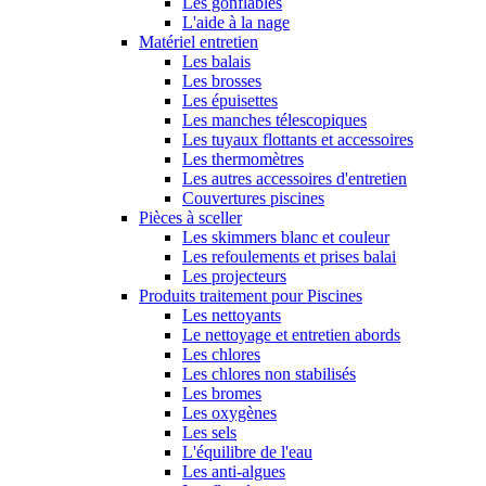
Les gonflables
L'aide à la nage
Matériel entretien
Les balais
Les brosses
Les épuisettes
Les manches télescopiques
Les tuyaux flottants et accessoires
Les thermomètres
Les autres accessoires d'entretien
Couvertures piscines
Pièces à sceller
Les skimmers blanc et couleur
Les refoulements et prises balai
Les projecteurs
Produits traitement pour Piscines
Les nettoyants
Le nettoyage et entretien abords
Les chlores
Les chlores non stabilisés
Les bromes
Les oxygènes
Les sels
L'équilibre de l'eau
Les anti-algues