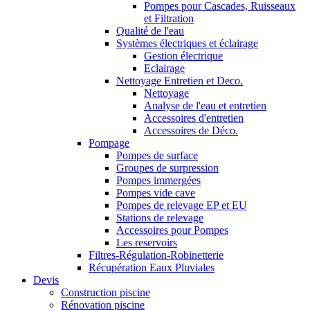
Pompes pour Cascades, Ruisseaux
et Filtration
Qualité de l'eau
Systèmes électriques et éclairage
Gestion électrique
Eclairage
Nettoyage Entretien et Deco.
Nettoyage
Analyse de l'eau et entretien
Accessoires d'entretien
Accessoires de Déco.
Pompage
Pompes de surface
Groupes de surpression
Pompes immergées
Pompes vide cave
Pompes de relevage EP et EU
Stations de relevage
Accessoires pour Pompes
Les reservoirs
Filtres-Régulation-Robinetterie
Récupération Eaux Pluviales
Devis
Construction piscine
Rénovation piscine