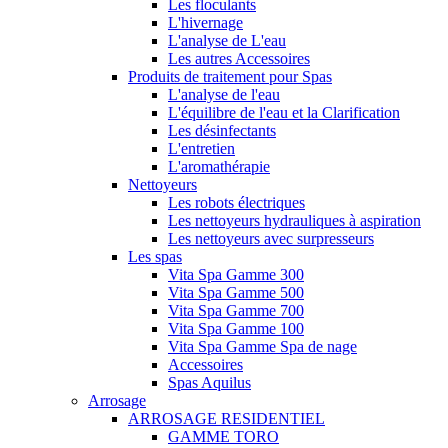
Les floculants
L'hivernage
L'analyse de L'eau
Les autres Accessoires
Produits de traitement pour Spas
L'analyse de l'eau
L'équilibre de l'eau et la Clarification
Les désinfectants
L'entretien
L'aromathérapie
Nettoyeurs
Les robots électriques
Les nettoyeurs hydrauliques à aspiration
Les nettoyeurs avec surpresseurs
Les spas
Vita Spa Gamme 300
Vita Spa Gamme 500
Vita Spa Gamme 700
Vita Spa Gamme 100
Vita Spa Gamme Spa de nage
Accessoires
Spas Aquilus
Arrosage
ARROSAGE RESIDENTIEL
GAMME TORO