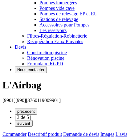
Pompes immergées
Pompes vide cave
Pompes de relevage EP et EU
Stations de relevage
Accessoires pour Pompes
Les reservoirs
Filtres-Régulation-Robinetterie
Récupération Eaux Pluviales
Devis
Construction piscine
Rénovation piscine
Formulaire RGPD
Nous contacter
L'Airbag
[9901]
[990]
[3760119009901]
précédent
|
3 de 5
|
suivant
Commander
Descriptif produit
Demande de devis
Images
L'avis