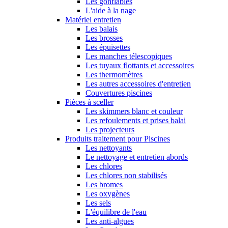
Les gonflables
L'aide à la nage
Matériel entretien
Les balais
Les brosses
Les épuisettes
Les manches télescopiques
Les tuyaux flottants et accessoires
Les thermomètres
Les autres accessoires d'entretien
Couvertures piscines
Pièces à sceller
Les skimmers blanc et couleur
Les refoulements et prises balai
Les projecteurs
Produits traitement pour Piscines
Les nettoyants
Le nettoyage et entretien abords
Les chlores
Les chlores non stabilisés
Les bromes
Les oxygènes
Les sels
L'équilibre de l'eau
Les anti-algues