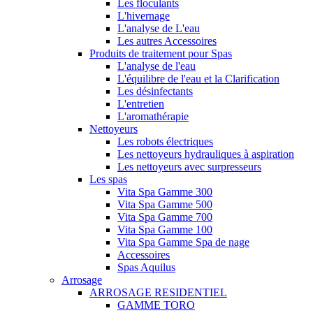
Les floculants
L'hivernage
L'analyse de L'eau
Les autres Accessoires
Produits de traitement pour Spas
L'analyse de l'eau
L'équilibre de l'eau et la Clarification
Les désinfectants
L'entretien
L'aromathérapie
Nettoyeurs
Les robots électriques
Les nettoyeurs hydrauliques à aspiration
Les nettoyeurs avec surpresseurs
Les spas
Vita Spa Gamme 300
Vita Spa Gamme 500
Vita Spa Gamme 700
Vita Spa Gamme 100
Vita Spa Gamme Spa de nage
Accessoires
Spas Aquilus
Arrosage
ARROSAGE RESIDENTIEL
GAMME TORO