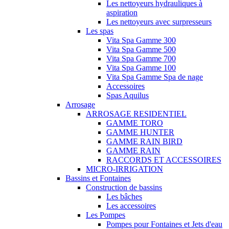
Les nettoyeurs hydrauliques à
aspiration
Les nettoyeurs avec surpresseurs
Les spas
Vita Spa Gamme 300
Vita Spa Gamme 500
Vita Spa Gamme 700
Vita Spa Gamme 100
Vita Spa Gamme Spa de nage
Accessoires
Spas Aquilus
Arrosage
ARROSAGE RESIDENTIEL
GAMME TORO
GAMME HUNTER
GAMME RAIN BIRD
GAMME RAIN
RACCORDS ET ACCESSOIRES
MICRO-IRRIGATION
Bassins et Fontaines
Construction de bassins
Les bâches
Les accessoires
Les Pompes
Pompes pour Fontaines et Jets d'eau