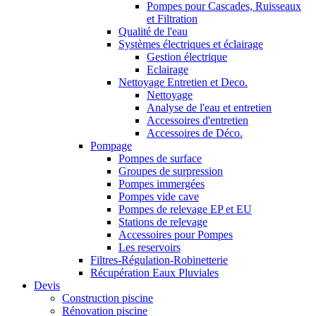
Pompes pour Cascades, Ruisseaux
et Filtration
Qualité de l'eau
Systèmes électriques et éclairage
Gestion électrique
Eclairage
Nettoyage Entretien et Deco.
Nettoyage
Analyse de l'eau et entretien
Accessoires d'entretien
Accessoires de Déco.
Pompage
Pompes de surface
Groupes de surpression
Pompes immergées
Pompes vide cave
Pompes de relevage EP et EU
Stations de relevage
Accessoires pour Pompes
Les reservoirs
Filtres-Régulation-Robinetterie
Récupération Eaux Pluviales
Devis
Construction piscine
Rénovation piscine