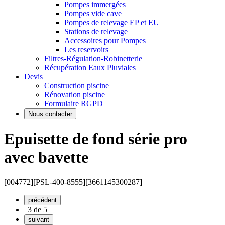
Pompes immergées
Pompes vide cave
Pompes de relevage EP et EU
Stations de relevage
Accessoires pour Pompes
Les reservoirs
Filtres-Régulation-Robinetterie
Récupération Eaux Pluviales
Devis
Construction piscine
Rénovation piscine
Formulaire RGPD
Nous contacter
Epuisette de fond série pro
avec bavette
[004772]
[PSL-400-8555]
[3661145300287]
précédent
|
3 de 5
|
suivant