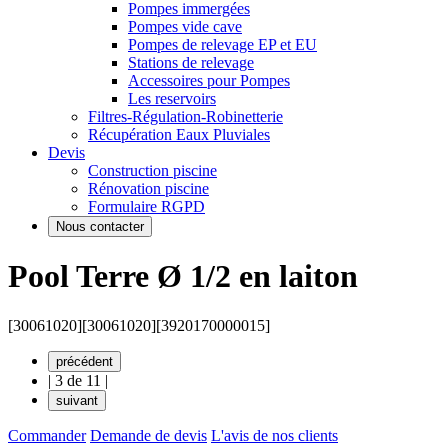
Pompes immergées
Pompes vide cave
Pompes de relevage EP et EU
Stations de relevage
Accessoires pour Pompes
Les reservoirs
Filtres-Régulation-Robinetterie
Récupération Eaux Pluviales
Devis
Construction piscine
Rénovation piscine
Formulaire RGPD
Nous contacter
Pool Terre Ø 1/2 en laiton
[30061020]
[30061020]
[3920170000015]
précédent
|
3 de 11
|
suivant
Commander
Demande de devis
L'avis de nos clients