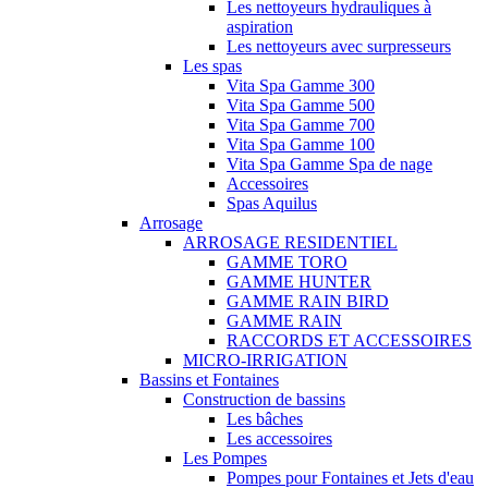
Les nettoyeurs hydrauliques à
aspiration
Les nettoyeurs avec surpresseurs
Les spas
Vita Spa Gamme 300
Vita Spa Gamme 500
Vita Spa Gamme 700
Vita Spa Gamme 100
Vita Spa Gamme Spa de nage
Accessoires
Spas Aquilus
Arrosage
ARROSAGE RESIDENTIEL
GAMME TORO
GAMME HUNTER
GAMME RAIN BIRD
GAMME RAIN
RACCORDS ET ACCESSOIRES
MICRO-IRRIGATION
Bassins et Fontaines
Construction de bassins
Les bâches
Les accessoires
Les Pompes
Pompes pour Fontaines et Jets d'eau