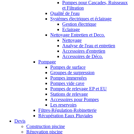
Pompes pour Cascades, Ruisseaux
et Filtration
Qualité de l'eau
Systèmes électriques et éclairage
Gestion électrique
Eclairage
Nettoyage Entretien et Deco.
Nettoyage
Analyse de l'eau et entretien
Accessoires d'entretien
Accessoires de Déco.
Pompage
Pompes de surface
Groupes de surpression
Pompes immergées
Pompes vide cave
Pompes de relevage EP et EU
Stations de relevage
Accessoires pour Pompes
Les reservoirs
Filtres-Régulation-Robinetterie
Récupération Eaux Pluviales
Devis
Construction piscine
Rénovation piscine