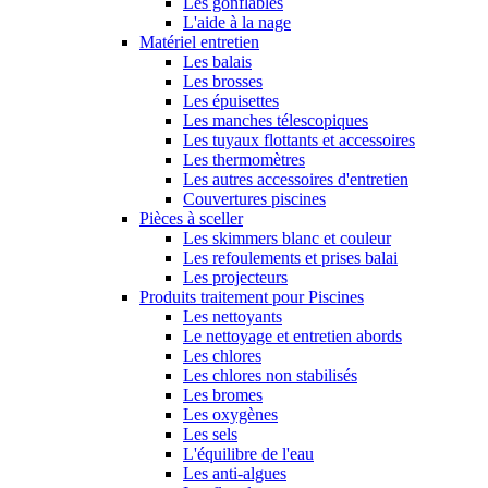
Les gonflables
L'aide à la nage
Matériel entretien
Les balais
Les brosses
Les épuisettes
Les manches télescopiques
Les tuyaux flottants et accessoires
Les thermomètres
Les autres accessoires d'entretien
Couvertures piscines
Pièces à sceller
Les skimmers blanc et couleur
Les refoulements et prises balai
Les projecteurs
Produits traitement pour Piscines
Les nettoyants
Le nettoyage et entretien abords
Les chlores
Les chlores non stabilisés
Les bromes
Les oxygènes
Les sels
L'équilibre de l'eau
Les anti-algues