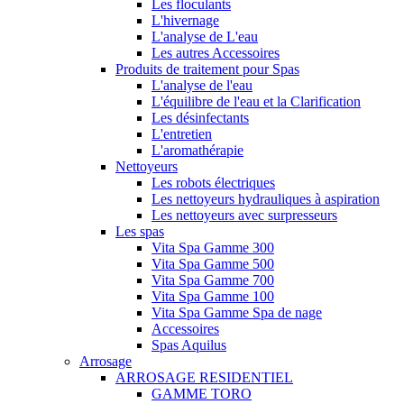
Les floculants
L'hivernage
L'analyse de L'eau
Les autres Accessoires
Produits de traitement pour Spas
L'analyse de l'eau
L'équilibre de l'eau et la Clarification
Les désinfectants
L'entretien
L'aromathérapie
Nettoyeurs
Les robots électriques
Les nettoyeurs hydrauliques à aspiration
Les nettoyeurs avec surpresseurs
Les spas
Vita Spa Gamme 300
Vita Spa Gamme 500
Vita Spa Gamme 700
Vita Spa Gamme 100
Vita Spa Gamme Spa de nage
Accessoires
Spas Aquilus
Arrosage
ARROSAGE RESIDENTIEL
GAMME TORO