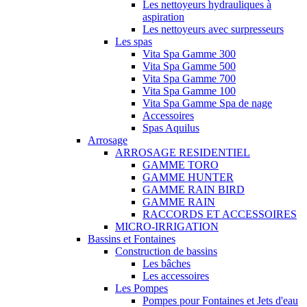
Les nettoyeurs hydrauliques à
aspiration
Les nettoyeurs avec surpresseurs
Les spas
Vita Spa Gamme 300
Vita Spa Gamme 500
Vita Spa Gamme 700
Vita Spa Gamme 100
Vita Spa Gamme Spa de nage
Accessoires
Spas Aquilus
Arrosage
ARROSAGE RESIDENTIEL
GAMME TORO
GAMME HUNTER
GAMME RAIN BIRD
GAMME RAIN
RACCORDS ET ACCESSOIRES
MICRO-IRRIGATION
Bassins et Fontaines
Construction de bassins
Les bâches
Les accessoires
Les Pompes
Pompes pour Fontaines et Jets d'eau