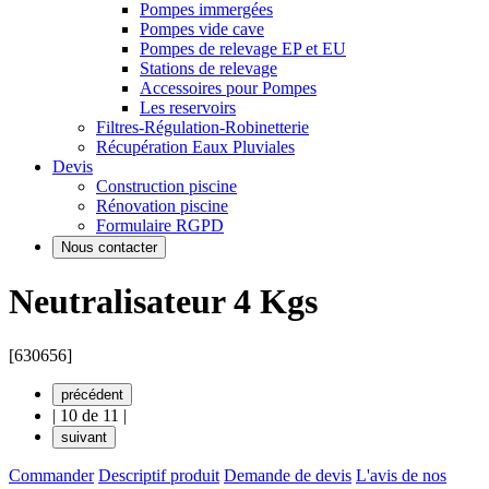
Pompes immergées
Pompes vide cave
Pompes de relevage EP et EU
Stations de relevage
Accessoires pour Pompes
Les reservoirs
Filtres-Régulation-Robinetterie
Récupération Eaux Pluviales
Devis
Construction piscine
Rénovation piscine
Formulaire RGPD
Nous contacter
Neutralisateur 4 Kgs
[630656]
précédent
|
10 de 11
|
suivant
Commander
Descriptif produit
Demande de devis
L'avis de nos