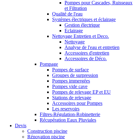
Pompes pour Cascades, Ruisseaux
et Filtration
Qualité de l'eau
Systèmes électriques et éclairage
Gestion électrique
Eclairage
Nettoyage Entretien et Deco.
Nettoyage
Analyse de l'eau et entretien
Accessoires d'entretien
Accessoires de Déco.
Pompage
Pompes de surface
Groupes de surpression
Pompes immergées
Pompes vide cave
Pompes de relevage EP et EU
Stations de relevage
Accessoires pour Pompes
Les reservoirs
Filtres-Régulation-Robinetterie
Récupération Eaux Pluviales
Devis
Construction piscine
Rénovation piscine