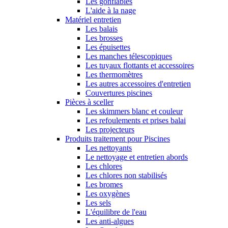
Les gonflables
L'aide à la nage
Matériel entretien
Les balais
Les brosses
Les épuisettes
Les manches télescopiques
Les tuyaux flottants et accessoires
Les thermomètres
Les autres accessoires d'entretien
Couvertures piscines
Pièces à sceller
Les skimmers blanc et couleur
Les refoulements et prises balai
Les projecteurs
Produits traitement pour Piscines
Les nettoyants
Le nettoyage et entretien abords
Les chlores
Les chlores non stabilisés
Les bromes
Les oxygènes
Les sels
L'équilibre de l'eau
Les anti-algues