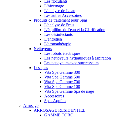
Les floculants
L'hivernage
L'analyse de L'eau
Les autres Accessoires
Produits de traitement pour Spas
L'analyse de l'eau
L'équilibre de l'eau et la Clarification
Les désinfectants
L'entretien
L'aromathérapie
Nettoyeurs
Les robots électriques
Les nettoyeurs hydrauliques à aspiration
Les nettoyeurs avec surpresseurs
Les spas
Vita Spa Gamme 300
Vita Spa Gamme 500
Vita Spa Gamme 700
Vita Spa Gamme 100
Vita Spa Gamme Spa de nage
Accessoires
Spas Aquilus
Arrosage
ARROSAGE RESIDENTIEL
GAMME TORO