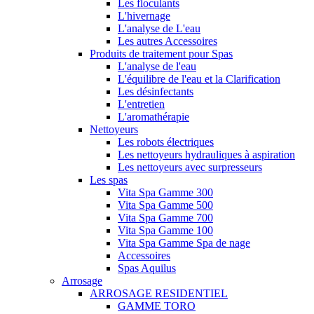
Les floculants
L'hivernage
L'analyse de L'eau
Les autres Accessoires
Produits de traitement pour Spas
L'analyse de l'eau
L'équilibre de l'eau et la Clarification
Les désinfectants
L'entretien
L'aromathérapie
Nettoyeurs
Les robots électriques
Les nettoyeurs hydrauliques à aspiration
Les nettoyeurs avec surpresseurs
Les spas
Vita Spa Gamme 300
Vita Spa Gamme 500
Vita Spa Gamme 700
Vita Spa Gamme 100
Vita Spa Gamme Spa de nage
Accessoires
Spas Aquilus
Arrosage
ARROSAGE RESIDENTIEL
GAMME TORO