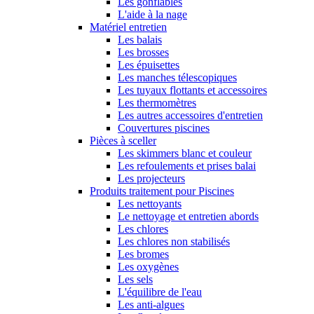
Les gonflables
L'aide à la nage
Matériel entretien
Les balais
Les brosses
Les épuisettes
Les manches télescopiques
Les tuyaux flottants et accessoires
Les thermomètres
Les autres accessoires d'entretien
Couvertures piscines
Pièces à sceller
Les skimmers blanc et couleur
Les refoulements et prises balai
Les projecteurs
Produits traitement pour Piscines
Les nettoyants
Le nettoyage et entretien abords
Les chlores
Les chlores non stabilisés
Les bromes
Les oxygènes
Les sels
L'équilibre de l'eau
Les anti-algues