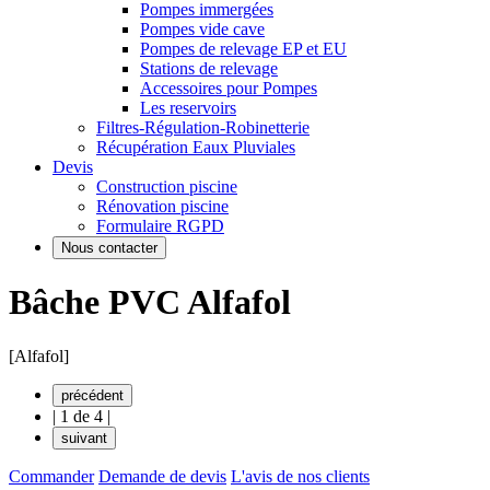
Pompes immergées
Pompes vide cave
Pompes de relevage EP et EU
Stations de relevage
Accessoires pour Pompes
Les reservoirs
Filtres-Régulation-Robinetterie
Récupération Eaux Pluviales
Devis
Construction piscine
Rénovation piscine
Formulaire RGPD
Nous contacter
Bâche PVC Alfafol
[Alfafol]
précédent
|
1 de 4
|
suivant
Commander
Demande de devis
L'avis de nos clients