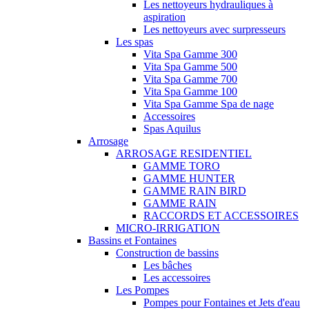
Les nettoyeurs hydrauliques à
aspiration
Les nettoyeurs avec surpresseurs
Les spas
Vita Spa Gamme 300
Vita Spa Gamme 500
Vita Spa Gamme 700
Vita Spa Gamme 100
Vita Spa Gamme Spa de nage
Accessoires
Spas Aquilus
Arrosage
ARROSAGE RESIDENTIEL
GAMME TORO
GAMME HUNTER
GAMME RAIN BIRD
GAMME RAIN
RACCORDS ET ACCESSOIRES
MICRO-IRRIGATION
Bassins et Fontaines
Construction de bassins
Les bâches
Les accessoires
Les Pompes
Pompes pour Fontaines et Jets d'eau