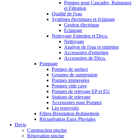
Pompes pour Cascades, Ruisseaux
et Filtration
Qualité de l'eau
Systèmes électriques et éclairage
Gestion électrique
Eclairage
Nettoyage Entretien et Deco.
Nettoyage
Analyse de l'eau et entretien
Accessoires d'entretien
Accessoires de Déco.
Pompage
Pompes de surface
Groupes de surpression
Pompes immergées
Pompes vide cave
Pompes de relevage EP et EU
Stations de relevage
Accessoires pour Pompes
Les reservoirs
Filtres-Régulation-Robinetterie
Récupération Eaux Pluviales
Devis
Construction piscine
Rénovation piscine