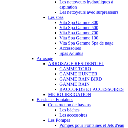
Les nettoyeurs hydrauliques à
aspiration
Les nettoyeurs avec surpresseurs
Les spas
Vita Spa Gamme 300
Vita Spa Gamme 500
Vita Spa Gamme 700
Vita Spa Gamme 100
Vita Spa Gamme Spa de nage
Accessoires
Spas Aquilus
Arrosage
ARROSAGE RESIDENTIEL
GAMME TORO
GAMME HUNTER
GAMME RAIN BIRD
GAMME RAIN
RACCORDS ET ACCESSOIRES
MICRO-IRRIGATION
Bassins et Fontaines
Construction de bassins
Les bâches
Les accessoires
Les Pompes
Pompes pour Fontaines et Jets d'eau