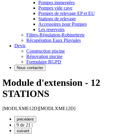
Pompes immergées
Pompes vide cave
Pompes de relevage EP et EU
Stations de relevage
Accessoires pour Pompes
Les reservoirs
Filtres-Régulation-Robinetterie
Récupération Eaux Pluviales
Devis
Construction piscine
Rénovation piscine
Formulaire RGPD
Nous contacter
Module d'extension - 12
STATIONS
[MODLXME12D]
[MODLXME12D]
précédent
|
9 de 21
|
suivant