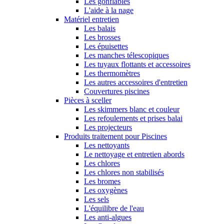
Les gonflables
L'aide à la nage
Matériel entretien
Les balais
Les brosses
Les épuisettes
Les manches télescopiques
Les tuyaux flottants et accessoires
Les thermomètres
Les autres accessoires d'entretien
Couvertures piscines
Pièces à sceller
Les skimmers blanc et couleur
Les refoulements et prises balai
Les projecteurs
Produits traitement pour Piscines
Les nettoyants
Le nettoyage et entretien abords
Les chlores
Les chlores non stabilisés
Les bromes
Les oxygènes
Les sels
L'équilibre de l'eau
Les anti-algues