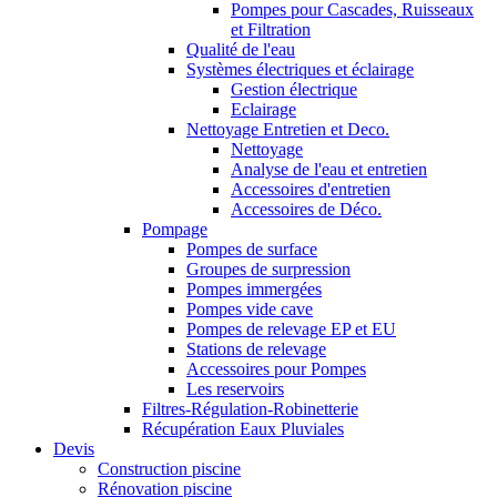
Pompes pour Cascades, Ruisseaux
et Filtration
Qualité de l'eau
Systèmes électriques et éclairage
Gestion électrique
Eclairage
Nettoyage Entretien et Deco.
Nettoyage
Analyse de l'eau et entretien
Accessoires d'entretien
Accessoires de Déco.
Pompage
Pompes de surface
Groupes de surpression
Pompes immergées
Pompes vide cave
Pompes de relevage EP et EU
Stations de relevage
Accessoires pour Pompes
Les reservoirs
Filtres-Régulation-Robinetterie
Récupération Eaux Pluviales
Devis
Construction piscine
Rénovation piscine