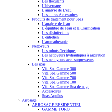
Les floculants
L'hivernage
L'analyse de L'eau
Les autres Accessoires
Produits de traitement pour Spas
L'analyse de l'eau
L'équilibre de l'eau et la Clarification
Les désinfectants
L'entretien
L'aromathérapie
Nettoyeurs
Les robots électriques
Les nettoyeurs hydrauliques à aspiration
Les nettoyeurs avec surpresseurs
Les spas
Vita Spa Gamme 300
Vita Spa Gamme 500
Vita Spa Gamme 700
Vita Spa Gamme 100
Vita Spa Gamme Spa de nage
Accessoires
Spas Aquilus
Arrosage
ARROSAGE RESIDENTIEL
GAMME TORO