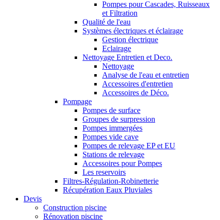
Pompes pour Cascades, Ruisseaux
et Filtration
Qualité de l'eau
Systèmes électriques et éclairage
Gestion électrique
Eclairage
Nettoyage Entretien et Deco.
Nettoyage
Analyse de l'eau et entretien
Accessoires d'entretien
Accessoires de Déco.
Pompage
Pompes de surface
Groupes de surpression
Pompes immergées
Pompes vide cave
Pompes de relevage EP et EU
Stations de relevage
Accessoires pour Pompes
Les reservoirs
Filtres-Régulation-Robinetterie
Récupération Eaux Pluviales
Devis
Construction piscine
Rénovation piscine