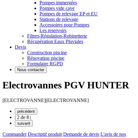
Pompes immergées
Pompes vide cave
Pompes de relevage EP et EU
Stations de relevage
Accessoires pour Pompes
Les reservoirs
Filtres-Régulation-Robinetterie
Récupération Eaux Pluviales
Devis
Construction piscine
Rénovation piscine
Formulaire RGPD
Nous contacter
Electrovannes PGV HUNTER
[ELECTROVANNE]
[ELECTROVANNE]
précédent
|
2 de 8
|
suivant
Commander
Descriptif produit
Demande de devis
L'avis de nos