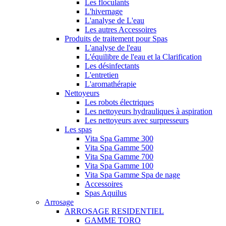
Les floculants
L'hivernage
L'analyse de L'eau
Les autres Accessoires
Produits de traitement pour Spas
L'analyse de l'eau
L'équilibre de l'eau et la Clarification
Les désinfectants
L'entretien
L'aromathérapie
Nettoyeurs
Les robots électriques
Les nettoyeurs hydrauliques à aspiration
Les nettoyeurs avec surpresseurs
Les spas
Vita Spa Gamme 300
Vita Spa Gamme 500
Vita Spa Gamme 700
Vita Spa Gamme 100
Vita Spa Gamme Spa de nage
Accessoires
Spas Aquilus
Arrosage
ARROSAGE RESIDENTIEL
GAMME TORO