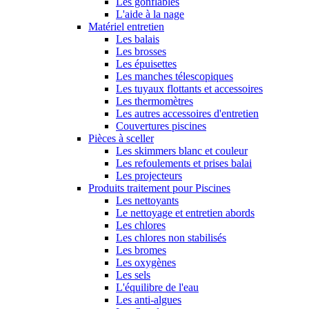
Les gonflables
L'aide à la nage
Matériel entretien
Les balais
Les brosses
Les épuisettes
Les manches télescopiques
Les tuyaux flottants et accessoires
Les thermomètres
Les autres accessoires d'entretien
Couvertures piscines
Pièces à sceller
Les skimmers blanc et couleur
Les refoulements et prises balai
Les projecteurs
Produits traitement pour Piscines
Les nettoyants
Le nettoyage et entretien abords
Les chlores
Les chlores non stabilisés
Les bromes
Les oxygènes
Les sels
L'équilibre de l'eau
Les anti-algues