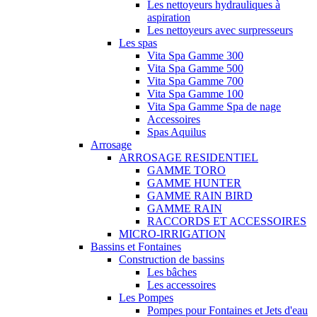
Les nettoyeurs hydrauliques à
aspiration
Les nettoyeurs avec surpresseurs
Les spas
Vita Spa Gamme 300
Vita Spa Gamme 500
Vita Spa Gamme 700
Vita Spa Gamme 100
Vita Spa Gamme Spa de nage
Accessoires
Spas Aquilus
Arrosage
ARROSAGE RESIDENTIEL
GAMME TORO
GAMME HUNTER
GAMME RAIN BIRD
GAMME RAIN
RACCORDS ET ACCESSOIRES
MICRO-IRRIGATION
Bassins et Fontaines
Construction de bassins
Les bâches
Les accessoires
Les Pompes
Pompes pour Fontaines et Jets d'eau