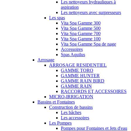
Les nettoyeurs hydrauliques à
aspiration
Les nettoyeurs avec surpresseurs
Les spas
Vita Spa Gamme 300
Vita Spa Gamme 500
Vita Spa Gamme 700
Vita Spa Gamme 100
Vita Spa Gamme Spa de nage
Accessoires
Spas Aquilus
Arrosage
ARROSAGE RESIDENTIEL
GAMME TORO
GAMME HUNTER
GAMME RAIN BIRD
GAMME RAIN
RACCORDS ET ACCESSOIRES
MICRO-IRRIGATION
Bassins et Fontaines
Construction de bassins
Les bâches
Les accessoires
Les Pompes
Pompes pour Fontaines et Jets d'eau