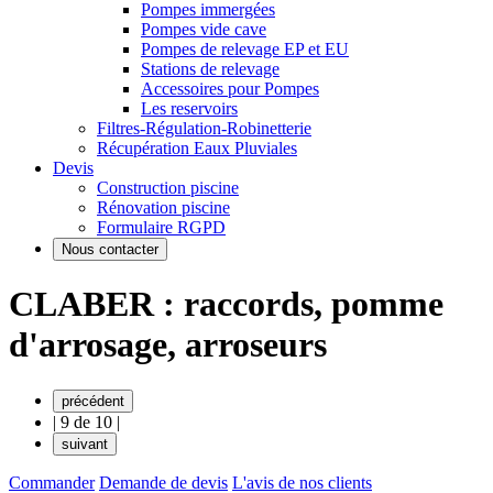
Pompes immergées
Pompes vide cave
Pompes de relevage EP et EU
Stations de relevage
Accessoires pour Pompes
Les reservoirs
Filtres-Régulation-Robinetterie
Récupération Eaux Pluviales
Devis
Construction piscine
Rénovation piscine
Formulaire RGPD
Nous contacter
CLABER : raccords, pomme
d'arrosage, arroseurs
précédent
|
9 de 10
|
suivant
Commander
Demande de devis
L'avis de nos clients