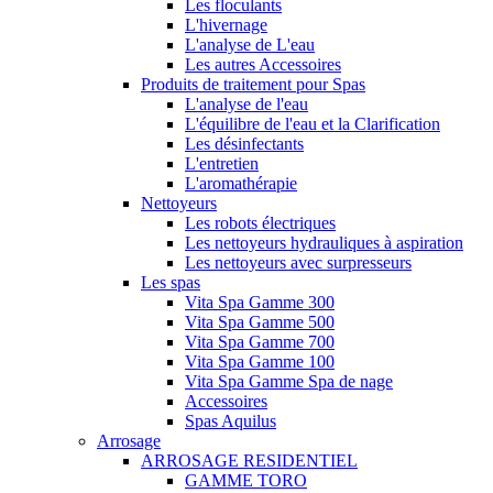
Les floculants
L'hivernage
L'analyse de L'eau
Les autres Accessoires
Produits de traitement pour Spas
L'analyse de l'eau
L'équilibre de l'eau et la Clarification
Les désinfectants
L'entretien
L'aromathérapie
Nettoyeurs
Les robots électriques
Les nettoyeurs hydrauliques à aspiration
Les nettoyeurs avec surpresseurs
Les spas
Vita Spa Gamme 300
Vita Spa Gamme 500
Vita Spa Gamme 700
Vita Spa Gamme 100
Vita Spa Gamme Spa de nage
Accessoires
Spas Aquilus
Arrosage
ARROSAGE RESIDENTIEL
GAMME TORO