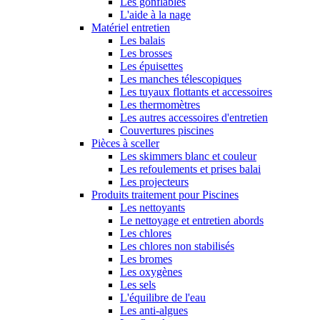
Les gonflables
L'aide à la nage
Matériel entretien
Les balais
Les brosses
Les épuisettes
Les manches télescopiques
Les tuyaux flottants et accessoires
Les thermomètres
Les autres accessoires d'entretien
Couvertures piscines
Pièces à sceller
Les skimmers blanc et couleur
Les refoulements et prises balai
Les projecteurs
Produits traitement pour Piscines
Les nettoyants
Le nettoyage et entretien abords
Les chlores
Les chlores non stabilisés
Les bromes
Les oxygènes
Les sels
L'équilibre de l'eau
Les anti-algues