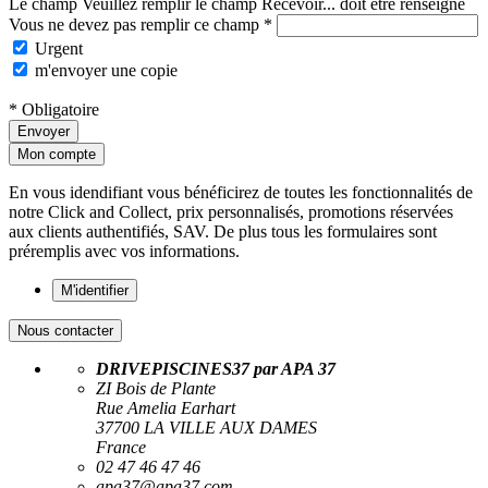
Le champ Veuillez remplir le champ Recevoir... doit être renseigné
Vous ne devez pas remplir ce champ *
Urgent
m'envoyer une copie
* Obligatoire
Envoyer
Mon compte
En vous idendifiant vous bénéficirez de toutes les fonctionnalités de
notre Click and Collect, prix personnalisés, promotions réservées
aux clients authentifiés, SAV. De plus tous les formulaires sont
préremplis avec vos informations.
M'identifier
Nous contacter
DRIVEPISCINES37 par APA 37
ZI Bois de Plante
Rue Amelia Earhart
37700 LA VILLE AUX DAMES
France
02 47 46 47 46
apa37@apa37.com