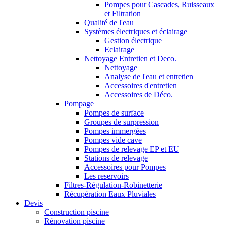
Pompes pour Cascades, Ruisseaux
et Filtration
Qualité de l'eau
Systèmes électriques et éclairage
Gestion électrique
Eclairage
Nettoyage Entretien et Deco.
Nettoyage
Analyse de l'eau et entretien
Accessoires d'entretien
Accessoires de Déco.
Pompage
Pompes de surface
Groupes de surpression
Pompes immergées
Pompes vide cave
Pompes de relevage EP et EU
Stations de relevage
Accessoires pour Pompes
Les reservoirs
Filtres-Régulation-Robinetterie
Récupération Eaux Pluviales
Devis
Construction piscine
Rénovation piscine